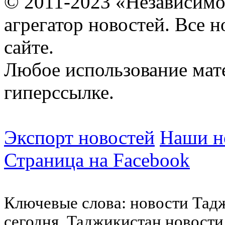
© 2011-2023 «Независимо
агрегатор новостей. Все 
сайте.
Любое использование мат
гиперссылке.
Экспорт новостей
Наши но
Страница на Facebook
Ключевые слова: новости Тад
сегодня, Таджикистан новости