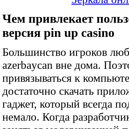
Чем привлекает польз
версия pin up casino
Большинство игроков любя
azerbaycan
вне дома. Поэт
привязываться к компьютер
достаточно скачать прилож
гаджет, который всегда по
немало. Когда разработчи