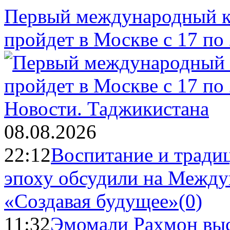
Первый международный к
пройдет в Москве с 17 по
Новости.
Таджикистана
08.08.2026
22:12
Воспитание и тради
эпоху обсудили на Межд
«Создавая будущее»
(0)
11:32
Эмомали Рахмон выс