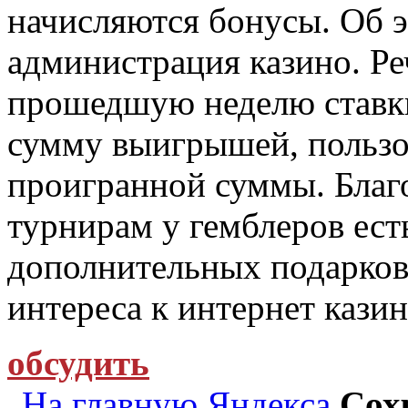
начисляются бонусы. Об э
администрация казино. Реч
прошедшую неделю ставки
сумму выигрышей, пользов
проигранной суммы. Благ
турнирам у гемблеров ест
дополнительных подарков.
интереса к интернет казин
обсудить
На главную Яндекса
Сох