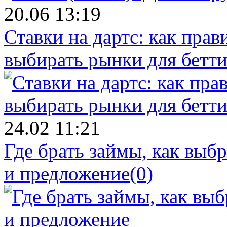
20.06 13:19
Ставки на дартс: как прав
выбирать рынки для бетти
24.02 11:21
Где брать займы, как вы
и предложение
(0)