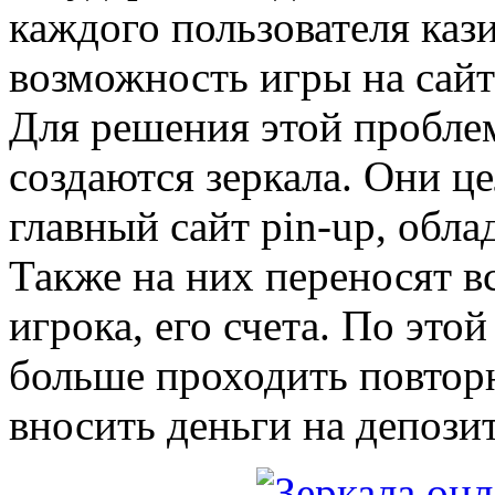
каждого пользователя каз
возможность игры на сай
Для решения этой пробле
создаются зеркала. Они ц
главный сайт pin-up, обл
Также на них переносят 
игрока, его счета. По эт
больше проходить повтор
вносить деньги на депозит