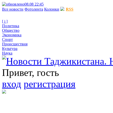
08.08 22:45
Все новости
Фотолента
Колонки
RSS
[ i ]
Политика
Общество
Экономика
Спорт
Происшествия
Культура
Наука
Привет, гость
вход
регистрация