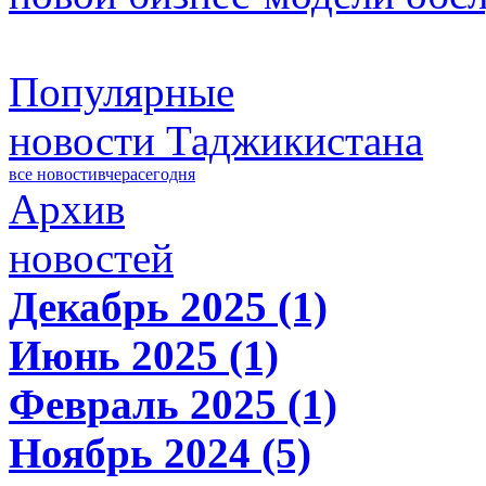
Популярные
новости Таджикистана
все новости
вчера
сегодня
Архив
новостей
Декабрь 2025 (1)
Июнь 2025 (1)
Февраль 2025 (1)
Ноябрь 2024 (5)