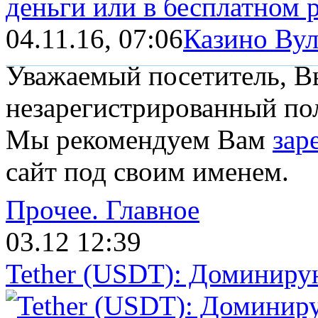
деньги или в бесплатном
04.11.16, 07:06
Казино Вул
Уважаемый посетитель, Вы
незарегистрированный пол
Мы рекомендуем Вам
зар
сайт под своим именем.
Прочее.
Главное
03.12 12:39
Tether (USDT): Доминиру