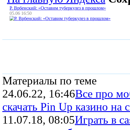
Р. Врбенский: «Оставим туберкулез в прошлом»
05.06 16:50
Материалы по теме
24.06.22, 16:46
Все про мо
скачать Pin Up казино на
11.07.18, 08:05
Играть в ca