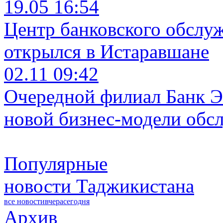
19.05 16:54
Центр банковского обслу
открылся в Истаравшане
02.11 09:42
Очередной филиал Банк Э
новой бизнес-модели обс
Популярные
новости Таджикистана
все новости
вчера
сегодня
Архив