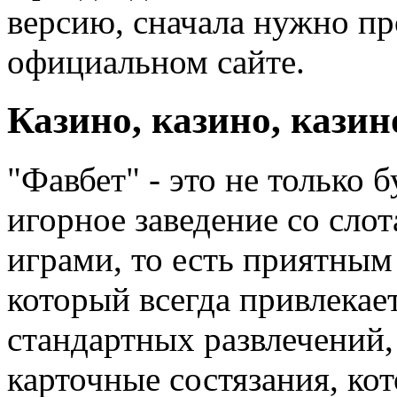
версию, сначала нужно п
официальном сайте.
Казино, казино, казино
"Фавбет" - это не только 
игорное заведение со сло
играми, то есть приятным
который всегда привлекае
стандартных развлечений,
карточные состязания, ко