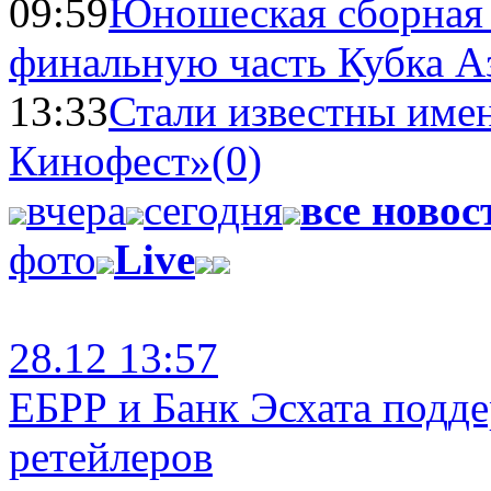
09:59
Юношеская сборная
финальную часть Кубка А
13:33
Стали известны имен
Кинофест»
(0)
вчера
сегодня
все новос
фото
Live
28.12 13:57
ЕБРР и Банк Эсхата подд
ретейлеров