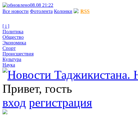
08.08 21:22
Все новости
Фотолента
Колонки
RSS
[ i ]
Политика
Общество
Экономика
Спорт
Происшествия
Культура
Наука
Привет, гость
вход
регистрация