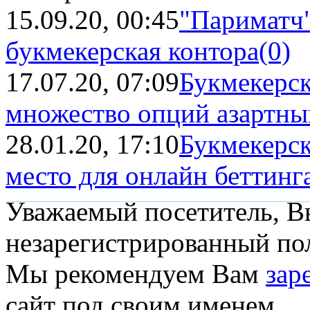
15.09.20, 00:45
"Париматч"
букмекерская контора
(0)
17.07.20, 07:09
Букмекерск
множество опций азартн
28.01.20, 17:10
Букмекерск
место для онлайн беттинга
Уважаемый посетитель, Вы
незарегистрированный пол
Мы рекомендуем Вам
зар
сайт под своим именем.