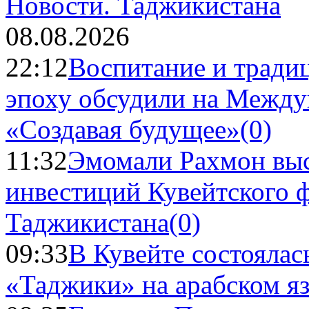
Новости.
Таджикистана
08.08.2026
22:12
Воспитание и тради
эпоху обсудили на Межд
«Создавая будущее»
(0)
11:32
Эмомали Рахмон выс
инвестиций Кувейтского ф
Таджикистана
(0)
09:33
В Кувейте состоялас
«Таджики» на арабском я