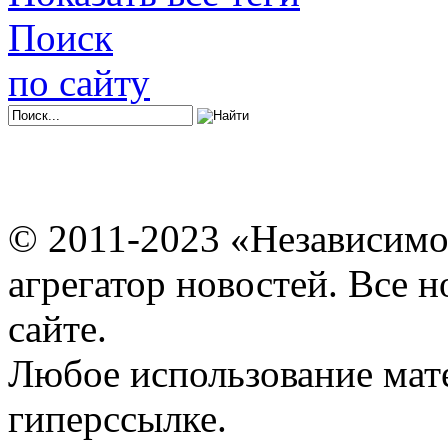
Поиск
по сайту
© 2011-2023 «Независимо
агрегатор новостей. Все 
сайте.
Любое использование мат
гиперссылке.