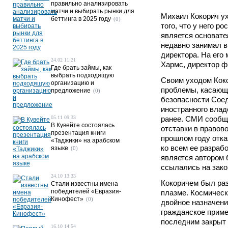
правильно анализировать
матчи и выбирать рынки для
Михаил Кокорич ух
беттинга в 2025 году
(0)
того, что у него р
является основат
недавно занимал в
директора. На его
24.02 11:21
Хармс, директор ф
Где брать займы, как
выбрать подходящую
Своим уходом Коко
организацию и
проблемы, касающ
предложение
(0)
безопасности Соед
иностранного влад
05.11 09:33
ранее. СМИ сообща
В Кувейте состоялась
отставки в правов
презентация книги
прошлом году отка
«Таджики» на арабском
ко всем ее разрабо
языке
(0)
является автором 
ссылались на зако
24.10 13:33
Кокоричем был раз
Стали известны имена
победителей «Евразия-
плазме. Космическ
Кинофест»
(0)
двойное назначение
гражданское примен
последним закрыт 
16.10 14:54