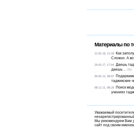
Материалы по т
Как запол
15.05.18, 15:58
Сложно. А во
Даешь тад
29.05.17, 17:04
даешь…
(0)
Подарками
04.05.15, 08:01
таджикские чи
Поиск мод
08.12.11, 08:28
учениях тад
Уважаемый посетитель,
незарегистрированный
Мы рекомендуем Вам
сайт под своим именем