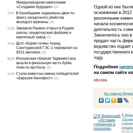
Международном симпозиуме
Одной из них была
«Создавая будущее»
(0)
основанная в 2012 
В Канибадаме задержаны двое по
13:07
факту загадочного убийства
различными химиче
молодого мужчины
(0)
начала космически
Эмомали Рахмон открыл в Рудаки
11:05
деятельность совм
школы, кондитерскую фабрику и
Закончилось оно в 
кирпичный завод
(0)
продал часть фирм
Долг «Барки точик» перед
10:03
ведомство подает 
Сангтудинской ГЭС-1 перевалил за
государственного к
$331 миллион
(0)
году.
Юношеская сборная Таджикистана
09:59
вышла в финальную часть Кубка
Подробнее
читат
Азии по футболу
(0)
на самом сайте к
Стали известны имена победителей
13:33
«Евразия-Кинофест»
(0)
обсудить
На главную Яндек
Р. Врбе
«Остав
туберку
прошло
05.06 1