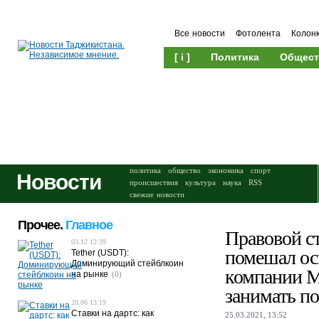
Все новости
Фотолента
Колон
[ i ]
Политика
Общест
Происшествия
Культура
политика
общество
экономика
спорт
Новости
происшествия
культура
наука
RSS
свежие новости
Прочее.
Главное
Правовой с
03.12 12:39
помешал ос
Tether (USDT):
Доминирующий стейблкоин
компании M
на рынке
(0)
занимать по
20.06 13:19
Ставки на дартс: как
25.03.2021, 13:52