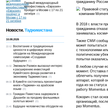
гражданину России
Первый международный
кинофестиваль «Евразия»
пройдет в Москве с 17 по 21
октября
(0)
В 2018 г. власти п
гражданина отказать
Новости.
Таджикистана
занималась косми
10.08.2026
Также СМИ сообща
может попытаться 
Воспитание и традиционные
22:12
с технологиями или
ценности в цифровую эпоху
обсудили на Международном
политическом убе
симпозиуме «Создавая
попытки оказалис
будущее»
(0)
Эмомали Рахмон высказал интерес
В любом случае ес
11:32
к расширению инвестиций
момент. Отставка 
Кувейтского фонда развития в
облегчить получен
экономику Таджикистана
(0)
аппарат, которой о
В Кувейте состоялась презентация
09:33
года из-за статуса
книги «Таджики» на арабском
языке
работу Momentus в
(0)
Граждан Пакистана задержали в
08:35
Кокорич стал осно
Душанбе за продажу фальшивых
организаций, посл
золотых монет
(0)
раз Momentus.
Будущее человечества обсудили на
21:41