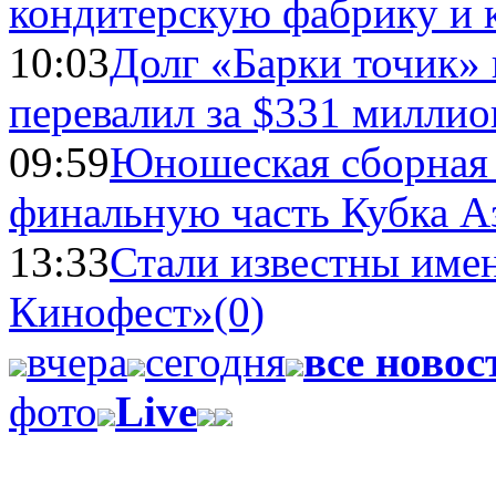
кондитерскую фабрику и 
10:03
Долг «Барки точик»
перевалил за $331 миллио
09:59
Юношеская сборная
финальную часть Кубка А
13:33
Стали известны имен
Кинофест»
(0)
вчера
сегодня
все новос
фото
Live