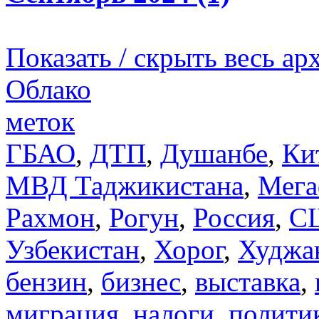
Показать / скрыть весь ар
Облако
меток
ГБАО
,
ДТП
,
Душанбе
,
Ки
МВД Таджикистана
,
Мега
Рахмон
,
Рогун
,
Россия
,
С
Узбекистан
,
Хорог
,
Худжа
бензин
,
бизнес
,
выставка
,
миграция
,
налоги
,
полити