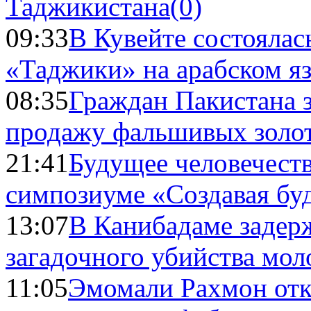
Таджикистана
(0)
09:33
В Кувейте состоялас
«Таджики» на арабском я
08:35
Граждан Пакистана 
продажу фальшивых золо
21:41
Будущее человечест
симпозиуме «Создавая бу
13:07
В Канибадаме задер
загадочного убийства мо
11:05
Эмомали Рахмон отк