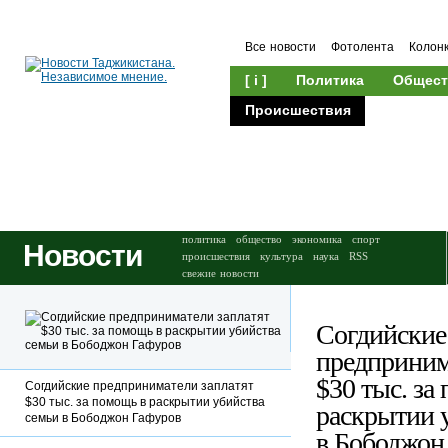
Все новости
Фотолента
Колон
[ i ]
Политика
Общест
Происшествия
Культура
политика
общество
экономика
спорт
Новости
происшествия
культура
наука
RSS
свежие новости
Согдийские
предприним
$30 тыс. за
Согдийские предприниматели заплатят
$30 тыс. за помощь в раскрытии убийства
раскрытии 
семьи в Бободжон Гафуров
в Бободжон