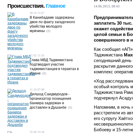
Происшествия.
Главное
14.06.2013, 08:43
28.10 13:07
Предприниматели
В Канибадаме задержаны
двое по факту загадочного
заплатить 30 тыс
убийства молодого
окажет содействи
мужчины
(0)
целой семьи в Б
совершенного в но
Как сообщил «АП»
Таджикистана
Мах
15.02 15:20
Глава МВД Таджикистана
сегодняшний день
подтвердил участие
раскрытия данного
таджикистанцев в терактах в
комплекс оператив
Иране
(0)
«Ход расследовани
особый контроль м
11.10 07:08
Таджикистана Рам
Дилшод Саидмуродов -
подчеркнул Асаду
организатор похищения
банкира задержан и
Напомним, в ночь 
доставлен в Душанбе
(0)
расстреляли из ав
его супругу Хаётхо
несовершеннолетн
Бобоеву и 15-летн
25.09 13:18