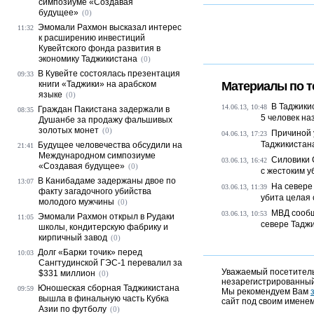
симпозиуме «Создавая
будущее»
(0)
Эмомали Рахмон высказал интерес
11:32
к расширению инвестиций
Кувейтского фонда развития в
экономику Таджикистана
(0)
В Кувейте состоялась презентация
09:33
книги «Таджики» на арабском
Материалы по т
языке
(0)
В Таджики
14.06.13, 10:48
Граждан Пакистана задержали в
08:35
5 человек на
Душанбе за продажу фальшивых
золотых монет
(0)
Причиной 
04.06.13, 17:23
Таджикистан
Будущее человечества обсудили на
21:41
Международном симпозиуме
Силовики 
03.06.13, 16:42
«Создавая будущее»
(0)
с жестоким уб
В Канибадаме задержаны двое по
13:07
На севере
03.06.13, 11:39
факту загадочного убийства
убита целая
молодого мужчины
(0)
МВД сообщ
03.06.13, 10:53
Эмомали Рахмон открыл в Рудаки
11:05
севере Тадж
школы, кондитерскую фабрику и
кирпичный завод
(0)
Долг «Барки точик» перед
10:03
Сангтудинской ГЭС-1 перевалил за
Уважаемый посетитель,
$331 миллион
(0)
незарегистрированный
Юношеская сборная Таджикистана
09:59
Мы рекомендуем Вам
вышла в финальную часть Кубка
сайт под своим именем
Азии по футболу
(0)