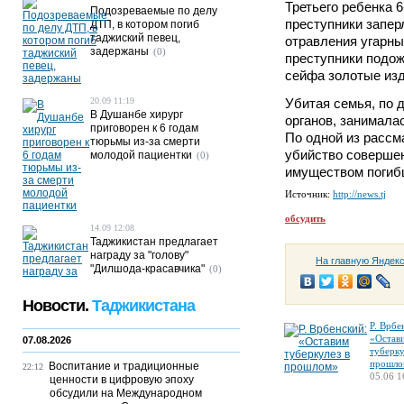
Третьего ребенка 
Подозреваемые по делу
преступники заперл
ДТП, в котором погиб
таджиский певец,
отравления угарным
задержаны
(0)
преступники подож
сейфа золотые изд
20.09 11:19
Убитая семья, по
В Душанбе хирург
органов, занимала
приговорен к 6 годам
По одной из рассм
тюрьмы из-за смерти
убийство совершен
молодой пациентки
(0)
имуществом погиб
Источник:
http://news.tj
обсудить
14.09 12:08
Таджикистан предлагает
награду за "голову"
На главную Яндек
"Дилшода-красавчика"
(0)
Новости.
Таджикистана
Р. Врбе
«Остав
07.08.2026
туберку
прошло
Воспитание и традиционные
22:12
05.06 1
ценности в цифровую эпоху
обсудили на Международном