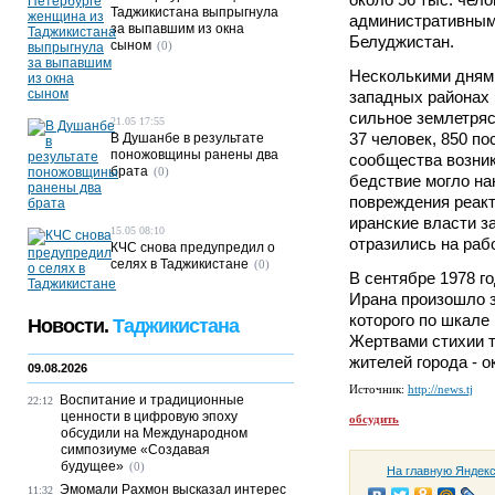
Таджикистана выпрыгнула
административным
за выпавшим из окна
Белуджистан.
сыном
(0)
Несколькими днями 
западных районах
сильное землетряс
21.05 17:55
37 человек, 850 п
В Душанбе в результате
поножовщины ранены два
сообщества возник
брата
(0)
бедствие могло н
повреждения реак
иранские власти з
15.05 08:10
отразились на раб
КЧС снова предупредил о
селях в Таджикистане
(0)
В сентябре 1978 го
Ирана произошло з
которого по шкале
Новости.
Таджикистана
Жертвами стихии т
жителей города - о
09.08.2026
Источник:
http://news.tj
Воспитание и традиционные
22:12
ценности в цифровую эпоху
обсудить
обсудили на Международном
симпозиуме «Создавая
будущее»
(0)
На главную Яндек
Эмомали Рахмон высказал интерес
11:32