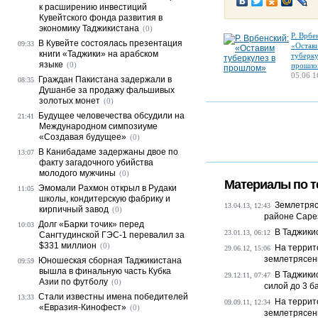
к расширению инвестиций
Кувейтского фонда развития в
экономику Таджикистана
(0)
Р. Врбе
В Кувейте состоялась презентация
09:33
«Остав
книги «Таджики» на арабском
туберку
языке
(0)
прошло
05.06 1
Граждан Пакистана задержали в
08:35
Душанбе за продажу фальшивых
золотых монет
(0)
Будущее человечества обсудили на
21:41
Международном симпозиуме
«Создавая будущее»
(0)
В Канибадаме задержаны двое по
13:07
факту загадочного убийства
молодого мужчины
(0)
Материалы по т
Эмомали Рахмон открыл в Рудаки
11:05
школы, кондитерскую фабрику и
Землетряс
13.04.13, 12:43
кирпичный завод
(0)
районе Саре
Долг «Барки точик» перед
10:03
В Таджики
23.01.13, 06:12
Сангтудинской ГЭС-1 перевалил за
$331 миллион
(0)
На террит
29.06.12, 15:06
землетрясен
Юношеская сборная Таджикистана
09:59
вышла в финальную часть Кубка
В Таджики
29.12.11, 07:47
Азии по футболу
(0)
силой до 3 б
Стали известны имена победителей
13:33
На террит
09.09.11, 12:34
«Евразия-Кинофест»
(0)
землетрясен