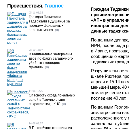
Происшествия.
Главное
Граждан Таджики
05.11 08:35
при землетрясени
Граждан Пакистана
«АП» в управлен
задержали в Душанбе за
иностранных дел
продажу фальшивых
золотых монет
(0)
данные таджикско
По данным диппре
ИРИ, после ряда 
28.10 13:07
в Иране, произоше
В Канибадаме задержаны
сообщений о жерт
двое по факту загадочного
таджикских гражда
убийства молодого
мужчины
(0)
Разрушительное зе
шкале Рихтера про
апреля в 15.14 по 
меньшей мере, 40
14.06 15:26
землетрясение ста
Опасность схода локальных
последние 40 лет.
селей в Таджикистане
сохраняется, - КЧС
(0)
По данным Геолог
землетрясения нах
расположенного у 
залегал на глубин
14.06 08:37
В Петербурге женщина из
около 56 тыс. чело