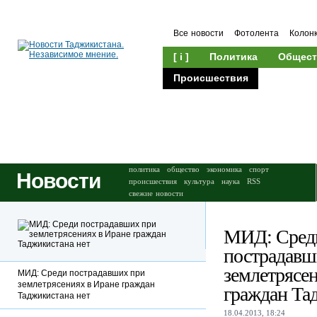
Все новости
Фотолента
Колон
[ i ]
Политика
Общест
Происшествия
Культура
политика
общество
экономика
спорт
Новости
происшествия
культура
наука
RSS
свежие новости
МИД: Сред
пострадавш
землетрясе
МИД: Среди пострадавших при
землетрясениях в Иране граждан
граждан Та
Таджикистана нет
18.04.2013, 18:24