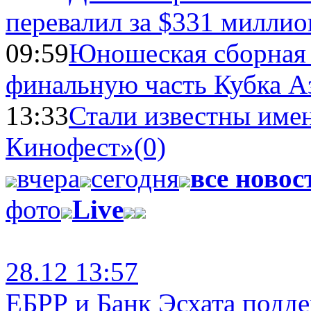
перевалил за $331 миллио
09:59
Юношеская сборная
финальную часть Кубка А
13:33
Стали известны имен
Кинофест»
(0)
вчера
сегодня
все новос
фото
Live
28.12 13:57
ЕБРР и Банк Эсхата подд