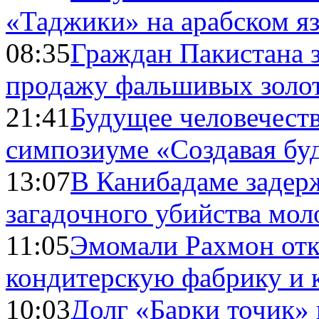
«Таджики» на арабском я
08:35
Граждан Пакистана 
продажу фальшивых золо
21:41
Будущее человечест
симпозиуме «Создавая бу
13:07
В Канибадаме задер
загадочного убийства мо
11:05
Эмомали Рахмон отк
кондитерскую фабрику и 
10:03
Долг «Барки точик»