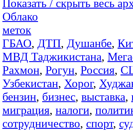
Показать / скрыть весь ар
Облако
меток
ГБАО
,
ДТП
,
Душанбе
,
Ки
МВД Таджикистана
,
Мега
Рахмон
,
Рогун
,
Россия
,
С
Узбекистан
,
Хорог
,
Худжа
бензин
,
бизнес
,
выставка
,
миграция
,
налоги
,
полити
сотрудничество
,
спорт
,
су