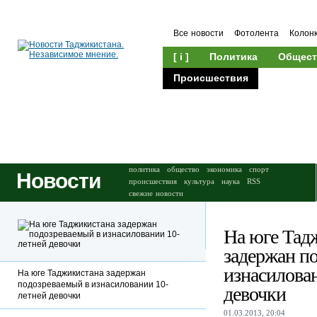
Все новости
Фотолента
Колон
[ i ]
Политика
Общест
Происшествия
Культура
политика
общество
экономика
спорт
Новости
происшествия
культура
наука
RSS
свежие новости
На юге Тад
задержан п
изнасилова
На юге Таджикистана задержан
подозреваемый в изнасиловании 10-
девочки
летней девочки
01.03.2013, 20:04