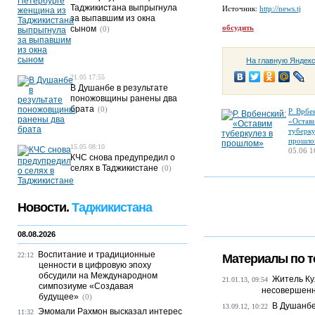
Таджикистана выпрыгнула
Источник:
http://news.tj
за выпавшим из окна
обсудить
сыном
(0)
На главную Яндек
21.05 17:55
В Душанбе в результате
поножовщины ранены два
брата
(0)
Р. Врбе
«Остав
туберку
прошло
15.05 08:10
05.06 1
КЧС снова предупредил о
селях в Таджикистане
(0)
Новости.
Таджикистана
08.08.2026
Воспитание и традиционные
22:12
Материалы по т
ценности в цифровую эпоху
обсудили на Международном
Житель Ку
21.01.13, 09:54
симпозиуме «Создавая
несовершенн
будущее»
(0)
В Душанбе
13.09.12, 10:22
Эмомали Рахмон высказал интерес
11:32