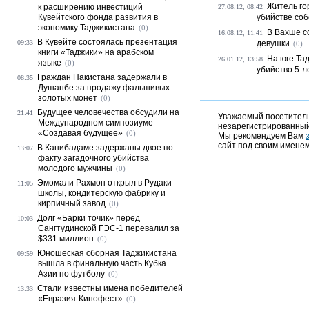
Житель го
к расширению инвестиций
27.08.12, 08:42
Кувейтского фонда развития в
убийстве со
экономику Таджикистана
(0)
В Вахше с
16.08.12, 11:41
В Кувейте состоялась презентация
09:33
девушки
(0)
книги «Таджики» на арабском
На юге Та
26.01.12, 13:58
языке
(0)
убийство 5-л
Граждан Пакистана задержали в
08:35
Душанбе за продажу фальшивых
золотых монет
(0)
Будущее человечества обсудили на
21:41
Уважаемый посетитель,
Международном симпозиуме
незарегистрированный
«Создавая будущее»
(0)
Мы рекомендуем Вам
сайт под своим именем
В Канибадаме задержаны двое по
13:07
факту загадочного убийства
молодого мужчины
(0)
Эмомали Рахмон открыл в Рудаки
11:05
школы, кондитерскую фабрику и
кирпичный завод
(0)
Долг «Барки точик» перед
10:03
Сангтудинской ГЭС-1 перевалил за
$331 миллион
(0)
Юношеская сборная Таджикистана
09:59
вышла в финальную часть Кубка
Азии по футболу
(0)
Стали известны имена победителей
13:33
«Евразия-Кинофест»
(0)