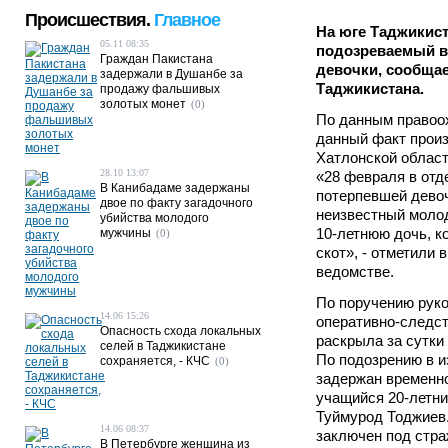
Происшествия.
Главное
На юге Таджикис
05.11 08:35
подозреваемый в
Граждан Пакистана
девочки, сообща
задержали в Душанбе за
Таджикистана.
продажу фальшивых
золотых монет
(0)
По данным правоо
данный факт произ
Хатлонской област
28.10 13:07
«28 февраля в отд
В Канибадаме задержаны
потерпевшей девоч
двое по факту загадочного
неизвестный молод
убийства молодого
10-летнюю дочь, к
мужчины
(0)
скот», - отметили
ведомстве.
По поручению рук
14.06 15:26
оперативно-следст
Опасность схода локальных
раскрыла за сутки
селей в Таджикистане
По подозрению в и
сохраняется, - КЧС
(0)
задержан временно
учащийся 20-летни
Туймурод Тоджиев.
14.06 08:37
заключен под стра
В Петербурге женщина из