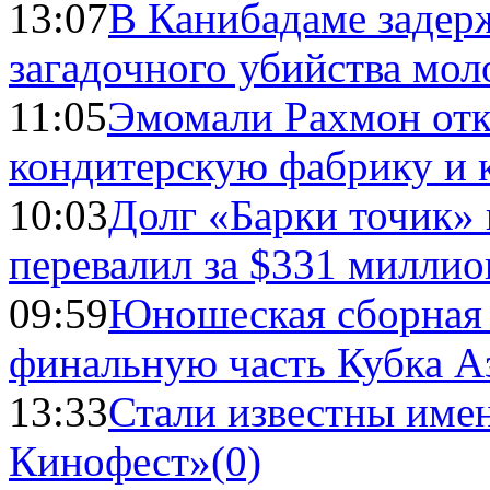
13:07
В Канибадаме задер
загадочного убийства мо
11:05
Эмомали Рахмон отк
кондитерскую фабрику и 
10:03
Долг «Барки точик»
перевалил за $331 миллио
09:59
Юношеская сборная
финальную часть Кубка А
13:33
Стали известны имен
Кинофест»
(0)