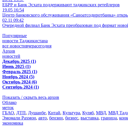
ЕБРР и Банк Эсхата поддерживают таджикских ретейлеров
19.05 16:54
Центр банковского обслуживания «Саноатсодиротбанка» откр
02.11 09:42
Очередной филиал Банк Эсхата преобразован под формат ново
Популярные
новости Таджикистана
все новости
вчера
сегодня
Архив
новостей
Декабрь 2025 (1)
Июнь 2025 (1)
Февраль 2025 (1)
Ноябрь 2024 (5)
Октябрь 2024 (6)
Сентябрь 2024 (1)
Показать / скрыть весь архив
Облако
меток
ГБАО
,
ДТП
,
Душанбе
,
Китай
,
Культура
,
Куляб
,
МВД
,
МВД Тадж
Эмомали Рахмон
,
авто
,
бензин
,
бизнес
,
выставка
,
граница
,
кон
экономика