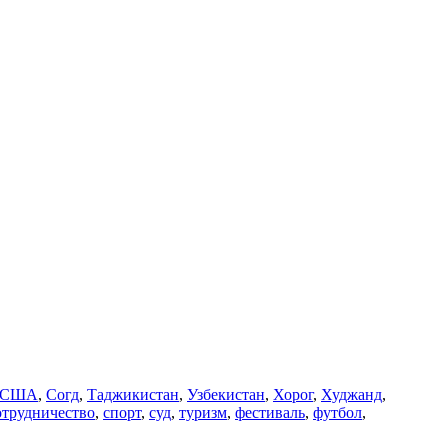
США
,
Согд
,
Таджикистан
,
Узбекистан
,
Хорог
,
Худжанд
,
отрудничество
,
спорт
,
суд
,
туризм
,
фестиваль
,
футбол
,