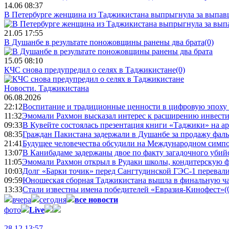
14.06 08:37
В Петербурге женщина из Таджикистана выпрыгнула за выпав
21.05 17:55
В Душанбе в результате поножовщины ранены два брата
(0)
15.05 08:10
КЧС снова предупредил о селях в Таджикистане
(0)
Новости.
Таджикистана
06.08.2026
22:12
Воспитание и традиционные ценности в цифровую эпоху
11:32
Эмомали Рахмон высказал интерес к расширению инвести
09:33
В Кувейте состоялась презентация книги «Таджики» на а
08:35
Граждан Пакистана задержали в Душанбе за продажу фал
21:41
Будущее человечества обсудили на Международном симпо
13:07
В Канибадаме задержаны двое по факту загадочного уби
11:05
Эмомали Рахмон открыл в Рудаки школы, кондитерскую 
10:03
Долг «Барки точик» перед Сангтудинской ГЭС-1 перевали
09:59
Юношеская сборная Таджикистана вышла в финальную ча
13:33
Стали известны имена победителей «Евразия-Кинофест»
(
вчера
сегодня
все новости
фото
Live
28.12 13:57