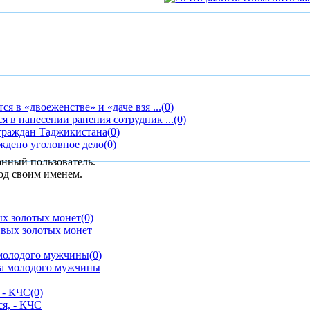
я в «двоеженстве» и «даче взя ...
(0)
 в нанесении ранения сотрудник ...
(0)
 граждан Таджикистана
(0)
ждено уголовное дело
(0)
анный пользователь.
од своим именем.
ых золотых монет
(0)
 молодого мужчины
(0)
 - КЧС
(0)