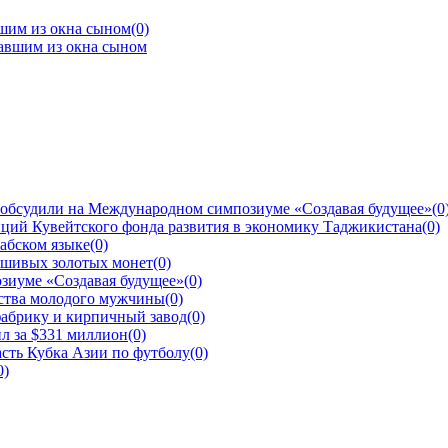
шим из окна сыном
(0)
 обсудили на Международном симпозиуме «Создавая будущее»
(0
ций Кувейтского фонда развития в экономику Таджикистана
(0)
рабском языке
(0)
ьшивых золотых монет
(0)
зиуме «Создавая будущее»
(0)
йства молодого мужчины
(0)
фабрику и кирпичный завод
(0)
л за $331 миллион
(0)
сть Кубка Азии по футболу
(0)
0)