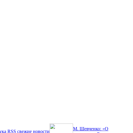
М. Шевченко: «О
ука
RSS
свежие новости