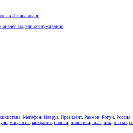
ылся в Истаравшане
й бизнес-модели обслуживания
икистана
,
Мегафон
,
Навруз
,
Президент
,
Рахмон
,
Рогун
,
Россия
,
курс
,
мигранты
,
миграция
,
налоги
,
политика
,
праздник
,
пытки
,
с