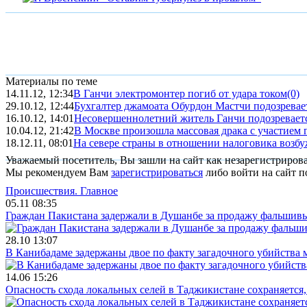
Материалы по теме
14.11.12, 12:34
В Ганчи электромонтер погиб от удара током
(0)
29.10.12, 12:44
Бухгалтер джамоата Обурдон Мастчи подозреваетс
16.10.12, 14:01
Несовершеннолетний житель Ганчи подозревается
10.04.12, 21:42
В Москве произошла массовая драка с участием
18.12.11, 08:01
На севере страны в отношении налоговика возбу
Уважаемый посетитель, Вы зашли на сайт как незарегистриров
Мы рекомендуем Вам
зарегистрироваться
либо войти на сайт п
Происшествия.
Главное
05.11 08:35
Граждан Пакистана задержали в Душанбе за продажу фальшив
28.10 13:07
В Канибадаме задержаны двое по факту загадочного убийства
14.06 15:26
Опасность схода локальных селей в Таджикистане сохраняется,