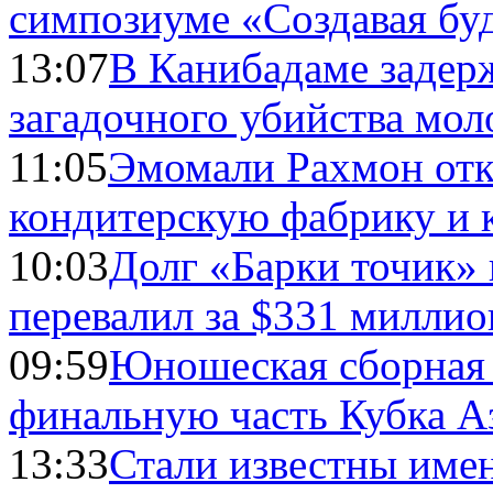
симпозиуме «Создавая бу
13:07
В Канибадаме задер
загадочного убийства мо
11:05
Эмомали Рахмон отк
кондитерскую фабрику и 
10:03
Долг «Барки точик»
перевалил за $331 миллио
09:59
Юношеская сборная
финальную часть Кубка А
13:33
Стали известны имен