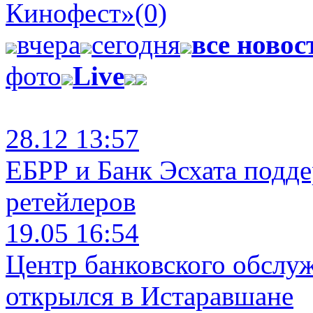
Кинофест»
(0)
вчера
сегодня
все новос
фото
Live
28.12 13:57
ЕБРР и Банк Эсхата подд
ретейлеров
19.05 16:54
Центр банковского обслу
открылся в Истаравшане