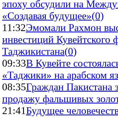
эпоху обсудили на Межд
«Создавая будущее»
(0)
11:32
Эмомали Рахмон выс
инвестиций Кувейтского ф
Таджикистана
(0)
09:33
В Кувейте состоялас
«Таджики» на арабском я
08:35
Граждан Пакистана 
продажу фальшивых золо
21:41
Будущее человечест