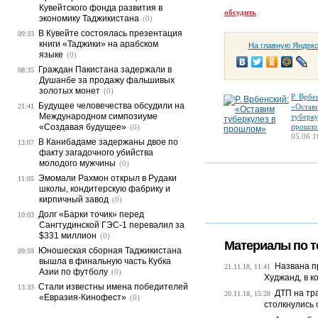
Кувейтского фонда развития в
обсудить
экономику Таджикистана
(0)
В Кувейте состоялась презентация
09:33
книги «Таджики» на арабском
На главную Яндек
языке
(0)
Граждан Пакистана задержали в
08:35
Душанбе за продажу фальшивых
золотых монет
(0)
Р. Врбе
Будущее человечества обсудили на
21:41
«Остав
Международном симпозиуме
туберку
«Создавая будущее»
прошло
(0)
05.06 1
В Канибадаме задержаны двое по
13:07
факту загадочного убийства
молодого мужчины
(0)
Эмомали Рахмон открыл в Рудаки
11:05
школы, кондитерскую фабрику и
кирпичный завод
(0)
Долг «Барки точик» перед
10:03
Сангтудинской ГЭС-1 перевалил за
$331 миллион
(0)
Материалы по т
Юношеская сборная Таджикистана
09:59
вышла в финальную часть Кубка
Названа п
21.11.18, 11:41
Азии по футболу
(0)
Худжанд, в к
Стали известны имена победителей
13:33
ДТП на тр
20.11.18, 15:28
«Евразия-Кинофест»
(0)
столкнулись 