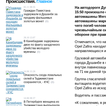
Происшествия.
Главное
На автодороге Ду
05.11 08:35
Граждан Пакистана
15:50 произошло 
задержали в Душанбе за
автомашины Merc
продажу фальшивых
автомашины марки
золотых монет
(0)
чего погиб челов
чрезвычайным си
обороне при прав
28.10 13:07
В Канибадаме задержаны
Отмечается, что н
двое по факту загадочного
Opel Zafira находи
убийства молодого
направляющихся и
мужчины
(0)
Грузовой автомоби
города Душанбе в
внутри лавинозащи
на 71 км данной тр
14.06 15:26
Опасность схода локальных
селей в Таджикистане
Группа спасателей
сохраняется, - КЧС
(0)
вытащила водител
Opel Zafira из ис
Водитель и пассаж
14.06 08:37
В Петербурге женщина из
«К сожалению, в р
Таджикистана выпрыгнула