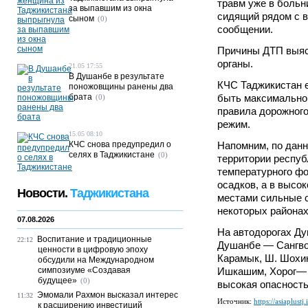
травм уже в больн
за выпавшим из окна
сидящий рядом с в
сыном
(0)
сообщении.
Причины ДТП выяс
органы.
21.05 17:55
В Душанбе в результате
КЧС Таджикистан 
поножовщины ранены два
брата
быть максимально
(0)
правила дорожного
режим.
15.05 08:10
КЧС снова предупредил о
Напомним, по данн
селях в Таджикистане
(0)
территории респуб
температурного ф
осадков, а в высо
Новости.
Таджикистана
местами сильные с
некоторых районах
07.08.2026
На автодорогах Д
Воспитание и традиционные
22:12
Душанбе — Сангво
ценности в цифровую эпоху
Карамык, Ш. Шохин
обсудили на Международном
симпозиуме «Создавая
Ишкашим, Хорог— 
будущее»
(0)
высокая опасность
Эмомали Рахмон высказал интерес
11:32
Источник:
https://asiaplustj.
к расширению инвестиций