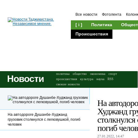
Все новости
Фотолента
Колон
[ i ]
Политика
Общест
Происшествия
Культура
политика
общество
экономика
спорт
Новости
происшествия
культура
наука
RSS
свежие новости
На автодор
Худжанд гр
На автодороге Душанбе-Худжанд
столкнулся 
грузовик столкнулся с легковушкой, погиб
человек
погиб челов
27.01.2022, 14:47