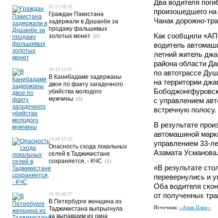
Два водителя поги
05.11 08:35
произошедшего на
Граждан Пакистана
Чанак дорожно-тра
задержали в Душанбе за
продажу фальшивых
Как сообщили «АП»
золотых монет
(0)
водитель автомаш
летний житель дж
района области Да
28.10 13:07
по автотрассе Душ
В Канибадаме задержаны
на территории джа
двое по факту загадочного
Бободжонгфуровско
убийства молодого
мужчины
(0)
с управлением ав
встречную полосу.
В результате прои
автомашиной марк
14.06 15:26
управлением 33-ле
Опасность схода локальных
Азамата Усманова
селей в Таджикистане
сохраняется, - КЧС
(0)
«В результате ст
перевернулись и у
Оба водителя скон
14.06 08:37
от полученных трав
В Петербурге женщина из
Источник:
«Азия-Плюс»
Таджикистана выпрыгнула
за выпавшим из окна