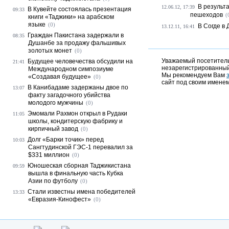
В результ
12.06.12, 17:39
В Кувейте состоялась презентация
09:33
пешеходов
(
книги «Таджики» на арабском
языке
(0)
В Согде в
13.12.11, 16:41
Граждан Пакистана задержали в
08:35
Душанбе за продажу фальшивых
золотых монет
(0)
Уважаемый посетитель,
Будущее человечества обсудили на
21:41
незарегистрированный
Международном симпозиуме
Мы рекомендуем Вам
«Создавая будущее»
(0)
сайт под своим именем
В Канибадаме задержаны двое по
13:07
факту загадочного убийства
молодого мужчины
(0)
Эмомали Рахмон открыл в Рудаки
11:05
школы, кондитерскую фабрику и
кирпичный завод
(0)
Долг «Барки точик» перед
10:03
Сангтудинской ГЭС-1 перевалил за
$331 миллион
(0)
Юношеская сборная Таджикистана
09:59
вышла в финальную часть Кубка
Азии по футболу
(0)
Стали известны имена победителей
13:33
«Евразия-Кинофест»
(0)