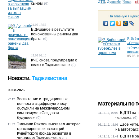
ДТП
,
Душанбе
,
Чанак
об
сыном
(0)
На главную Яндек
21.05 17:55
В Душанбе в результате
поножовщины ранены два
брата
Р. Врбе
(0)
«Остав
туберку
прошло
15.05 08:10
05.06 1
КЧС снова предупредил о
селях в Таджикистане
(0)
Новости.
Таджикистана
09.08.2026
Воспитание и традиционные
22:12
Материалы по т
ценности в цифровую эпоху
обсудили на Международном
В ДТП на 
симпозиуме «Создавая
31.12.12, 09:07
будущее»
человека
(0)
(0)
Эмомали Рахмон высказал интерес
Двое жите
11:32
05.12.12, 16:09
к расширению инвестиций
на автотрасс
Кувейтского фонда развития в
В ДТП в р
14.11.12, 11:41
экономику Таджикистана
(0)