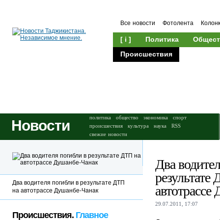
Все новости
Фотолента
Колон
[ i ]
Политика
Общест
Происшествия
Культура
политика
общество
экономика
спорт
Новости
происшествия
культура
наука
RSS
свежие новости
Два водител
результате 
Два водителя погибли в результате ДТП
автотрассе
на автотрассе Душанбе-Чанак
29.07.2011, 17:07
Происшествия.
Главное