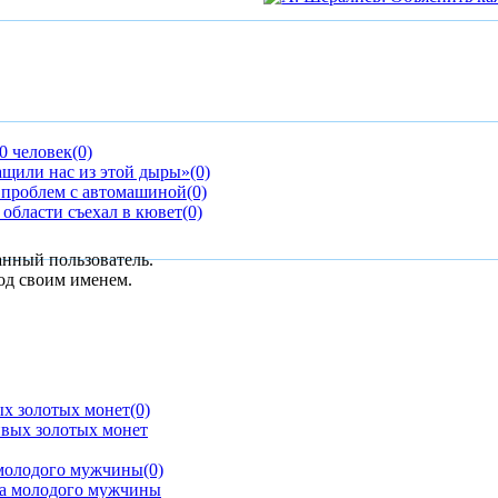
0 человек
(0)
ащили нас из этой дыры»
(0)
а проблем с автомашиной
(0)
области съехал в кювет
(0)
анный пользователь.
од своим именем.
ых золотых монет
(0)
 молодого мужчины
(0)