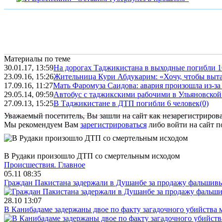
Материалы по теме
30.01.17, 13:59
На дорогах Таджикистана в выходные погибли 1
23.09.16, 15:26
Жительница Кури Абдукарим: «Хочу, чтобы выт
17.09.16, 11:27
Мать Фаромуза Саидова: авария произошла из-з
29.05.14, 09:59
Автобус с таджикскими рабочими в Ульяновской 
27.09.13, 15:25
В Таджикистане в ДТП погибли 6 человек
(0)
Уважаемый посетитель, Вы зашли на сайт как незарегистриров
Мы рекомендуем Вам
зарегистрироваться
либо войти на сайт п
В Рудаки произошло ДТП со смертельным исходом
Происшествия.
Главное
05.11 08:35
Граждан Пакистана задержали в Душанбе за продажу фальшив
28.10 13:07
В Канибадаме задержаны двое по факту загадочного убийства