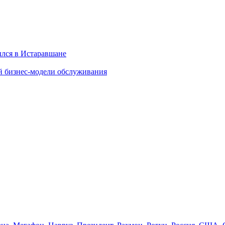
ылся в Истаравшане
й бизнес-модели обслуживания