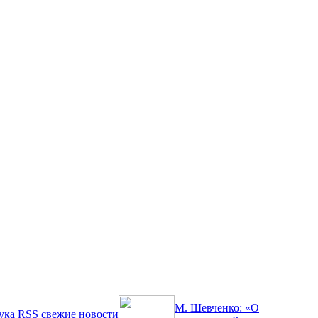
М. Шевченко: «О
ука
RSS
свежие новости