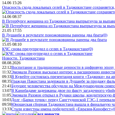
14.06 15:26
Опасность схода локальных селей в Таджикистане сохраняется,
14.06 08:37
В Петербурге женщина из Таджикистана выпрыгнула за выпав
21.05 17:55
В Душанбе в результате поножовщины ранены два брата
(0)
15.05 08:10
КЧС снова предупредил о селях в Таджикистане
(0)
Новости.
Таджикистана
08.08.2026
22:12
Воспитание и традиционные ценности в цифровую эпоху
11:32
Эмомали Рахмон высказал интерес к расширению инвести
09:33
В Кувейте состоялась презентация книги «Таджики» на а
08:35
Граждан Пакистана задержали в Душанбе за продажу фал
21:41
Будущее человечества обсудили на Международном симпо
13:07
В Канибадаме задержаны двое по факту загадочного уби
11:05
Эмомали Рахмон открыл в Рудаки школы, кондитерскую 
10:03
Долг «Барки точик» перед Сангтудинской ГЭС-1 перевали
09:59
Юношеская сборная Таджикистана вышла в финальную ча
13:33
Стали известны имена победителей «Евразия-Кинофест»
(
вчера
сегодня
все новости