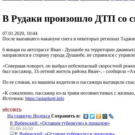
В Рудаки произошло ДТП со 
07.01.2020, 10:44
После выпавшего накануне снега в некоторых регионах Таджик
6 января на автотрассе Яван - Душанбе на территории джамоа
направлялся в сторону города Душанбе, не справился с управл
«Совершая поворот, он выбрал небезопасный скоростной режим
был пассажир, 33-летний житель района Яван», - сообщила «
По ее словам, из машины водителя и пассажира вытащили спа
«К сожалению, пассажир из-за травм несовместимых с жизнью
Источник:
https://asiaplustj.info
обсудить
На главную Яндекса
Сохранить в:
Р. Врбенский: «Оставим туберкулез в прошлом»
05.06 16:50