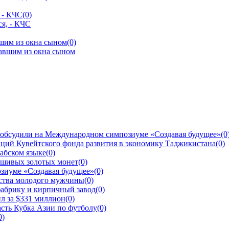
 - КЧС
(0)
шим из окна сыном
(0)
 обсудили на Международном симпозиуме «Создавая будущее»
(0
ций Кувейтского фонда развития в экономику Таджикистана
(0)
рабском языке
(0)
ьшивых золотых монет
(0)
зиуме «Создавая будущее»
(0)
йства молодого мужчины
(0)
фабрику и кирпичный завод
(0)
л за $331 миллион
(0)
сть Кубка Азии по футболу
(0)
0)