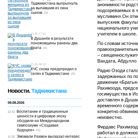
Таджикистана выпрыгнула
анонимности родст
за выпавшим из окна
подозреваемых в ч
сыном
(0)
муслимин».Он отме
выпускник факульт
национального уни
учителем в школе.
21.05 17:55
В Душанбе в результате
По словам источни
поножовщины ранены два
брата
(0)
правоохранительны
– священнослужит
Вахдата, Абдулло 
15.05 08:10
КЧС снова предупредил о
Радио Озоди стало
селях в Таджикистане
(0)
задержанных по по
движении «Братья
Рахимзода, предс
Новости.
Таджикистана
госимущества в Ис
доставлен в Душан
09.08.2026
временного содер
конкретно обвиняю
Воспитание и традиционные
22:12
ценности в цифровую эпоху
неизвестно.
обсудили на Международном
симпозиуме «Создавая
Фирдавс Рахимзода
будущее»
(0)
работал в должнос
Эмомали Рахмон высказал интерес
11:32