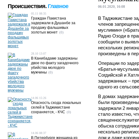
Происшествия.
Главное
06.01.2020, 16:08
05.11 08:35
В Таджикистане з
Граждан Пакистана
задержали в Душанбе за
членов запрещенно
продажу фальшивых
муслимин» («Брат
золотых монет
(0)
Радио Озоди в пра
сообщили о выявл
нескольких регион
произведены в пер
28.10 13:07
В Канибадаме задержаны
Операции по заде
двое по факту загадочного
убийства молодого
«Братья-мусульма
мужчины
(0)
Согдийской и Хатл
задержанных – пре
одного из сельсове
В домах задержанн
14.06 15:26
были произведены
Опасность схода локальных
селей в Таджикистане
задержали 2 января
сохраняется, - КЧС
(0)
стало известно, ч
священнослужителя
обыска сотрудник
несколько религио
14.06 08:37
дом и даже коровни
В Петербурге женщина из