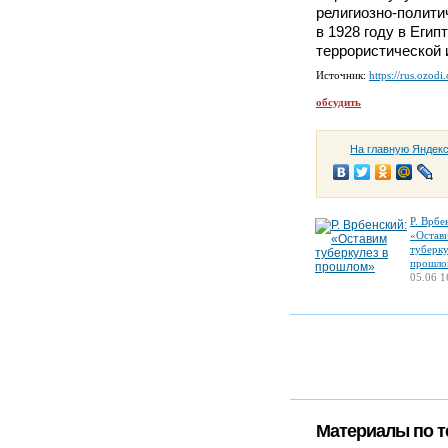
религиозно-полити
в 1928 году в Егип
террористической 
Источник:
https://rus.ozodi
обсудить
На главную Яндек
Р. Врбе
«Остав
туберку
прошло
05.06 1
Материалы по т