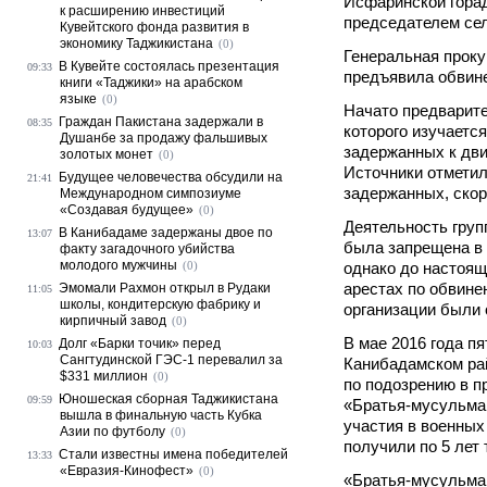
Исфаринской гора
к расширению инвестиций
председателем сел
Кувейтского фонда развития в
экономику Таджикистана
(0)
Генеральная проку
В Кувейте состоялась презентация
09:33
предъявила обвин
книги «Таджики» на арабском
языке
(0)
Начато предварите
Граждан Пакистана задержали в
08:35
которого изучаетс
Душанбе за продажу фальшивых
задержанных к дв
золотых монет
(0)
Источники отметил
Будущее человечества обсудили на
21:41
задержанных, скоре
Международном симпозиуме
«Создавая будущее»
(0)
Деятельность гру
В Канибадаме задержаны двое по
13:07
была запрещена в 
факту загадочного убийства
молодого мужчины
(0)
однако до настоящ
арестах по обвине
Эмомали Рахмон открыл в Рудаки
11:05
школы, кондитерскую фабрику и
организации были 
кирпичный завод
(0)
В мае 2016 года п
Долг «Барки точик» перед
10:03
Сангтудинской ГЭС-1 перевалил за
Канибадамском ра
$331 миллион
(0)
по подозрению в п
Юношеская сборная Таджикистана
09:59
«Братья-мусульман
вышла в финальную часть Кубка
участия в военных
Азии по футболу
(0)
получили по 5 лет
Стали известны имена победителей
13:33
«Евразия-Кинофест»
(0)
«Братья-мусульма