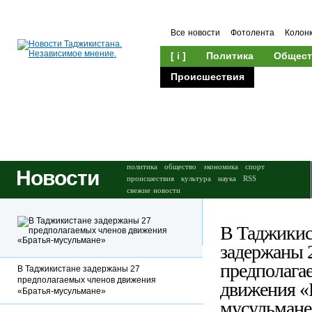
Все новости
Фотолента
Колон
[ i ]
Политика
Общест
Происшествия
Культура
политика
общество
экономика
спорт
Новости
происшествия
культура
наука
RSS
свежие новости
В Таджикис
задержаны 
предполага
В Таджикистане задержаны 27
предполагаемых членов движения
движения «
«Братья-мусульмане»
мусульмане