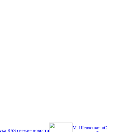
М. Шевченко: «О
ука
RSS
свежие новости