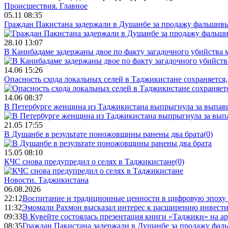
Происшествия.
Главное
05.11 08:35
Граждан Пакистана задержали в Душанбе за продажу фальшив
28.10 13:07
В Канибадаме задержаны двое по факту загадочного убийства
14.06 15:26
Опасность схода локальных селей в Таджикистане сохраняется,
14.06 08:37
В Петербурге женщина из Таджикистана выпрыгнула за выпав
21.05 17:55
В Душанбе в результате поножовщины ранены два брата
(0)
15.05 08:10
КЧС снова предупредил о селях в Таджикистане
(0)
Новости.
Таджикистана
06.08.2026
22:12
Воспитание и традиционные ценности в цифровую эпоху
11:32
Эмомали Рахмон высказал интерес к расширению инвести
09:33
В Кувейте состоялась презентация книги «Таджики» на а
08:35
Граждан Пакистана задержали в Душанбе за продажу фал