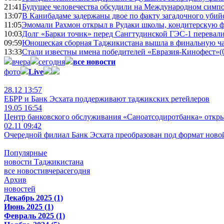
21:41
Будущее человечества обсудили на Международном симпо
13:07
В Канибадаме задержаны двое по факту загадочного уби
11:05
Эмомали Рахмон открыл в Рудаки школы, кондитерскую 
10:03
Долг «Барки точик» перед Сангтудинской ГЭС-1 перевали
09:59
Юношеская сборная Таджикистана вышла в финальную ча
13:33
Стали известны имена победителей «Евразия-Кинофест»
(
вчера
сегодня
все новости
фото
Live
28.12 13:57
ЕБРР и Банк Эсхата поддерживают таджикских ретейлеров
19.05 16:54
Центр банковского обслуживания «Саноатсодиротбанка» откр
02.11 09:42
Очередной филиал Банк Эсхата преобразован под формат ново
Популярные
новости Таджикистана
все новости
вчера
сегодня
Архив
новостей
Декабрь 2025 (1)
Июнь 2025 (1)
Февраль 2025 (1)