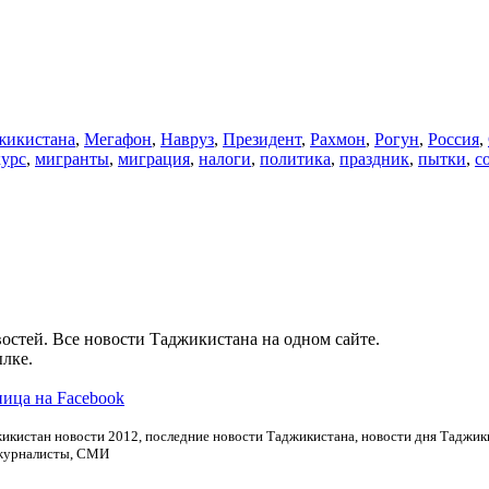
икистана
,
Мегафон
,
Навруз
,
Президент
,
Рахмон
,
Рогун
,
Россия
,
курс
,
мигранты
,
миграция
,
налоги
,
политика
,
праздник
,
пытки
,
с
остей. Все новости Таджикистана на одном сайте.
лке.
ица на Facebook
икистан новости 2012, последние новости Таджикистана, новости дня Таджики
 журналисты, СМИ