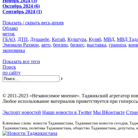
Ноябрь 2024 (5)
Октябрь 2024 (6)
Сентябрь 2024 (1)
Показать / скрыть весь архив
Облако
меток
ГБАО
,
ДТП
,
Душанбе
,
Китай
,
Культура
,
Куляб
,
МВД
,
МВД Тадж
Эмомали Рахмон
,
авто
,
бензин
,
бизнес
,
выставка
,
граница
,
кон
экономика
Показать все теги
Поиск
по сайту
© 2011-2023 «Независимое мнение». Таджикский агрегатор нов
Любое использование материалов приветствуется при гиперссы
Экспорт новостей
Наши новости в Twitter
Мы ВКонтакте
Стран
Ключевые слова: новости Таджикистана, Таджикистан новости сегодня, Тадж
Таджикистана, политика Таджикистана, общество Таджикистана, депутаты,