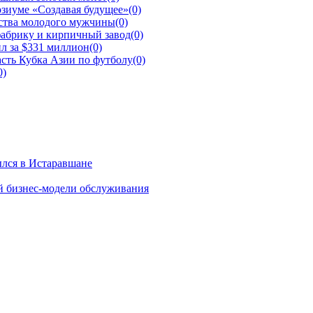
зиуме «Создавая будущее»
(0)
йства молодого мужчины
(0)
фабрику и кирпичный завод
(0)
л за $331 миллион
(0)
сть Кубка Азии по футболу
(0)
0)
ылся в Истаравшане
й бизнес-модели обслуживания