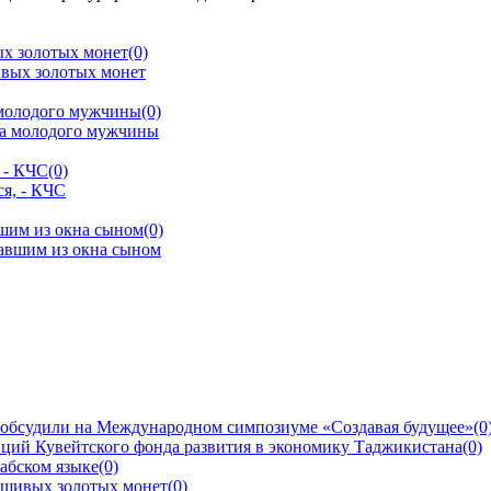
ых золотых монет
(0)
 молодого мужчины
(0)
 - КЧС
(0)
шим из окна сыном
(0)
 обсудили на Международном симпозиуме «Создавая будущее»
(0
ций Кувейтского фонда развития в экономику Таджикистана
(0)
рабском языке
(0)
ьшивых золотых монет
(0)