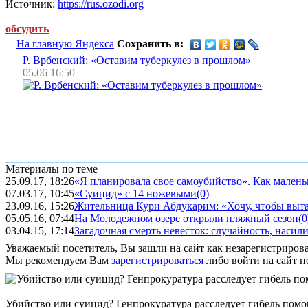
Источник:
https://rus.ozodi.org
обсудить
На главную Яндекса
Сохранить в:
Р. Врбенский: «Оставим туберкулез в прошлом»
05.06 16:50
Материалы по теме
25.09.17, 18:26
«Я планировала свое самоубийство». Как маленьк
07.03.17, 10:45
«Суицид» с 14 ножевыми
(0)
23.09.16, 15:26
Жительница Кури Абдукарим: «Хочу, чтобы выт
05.05.16, 07:44
На Молодежном озере открыли пляжный сезон
(0
03.04.15, 17:14
Загадочная смерть невесток: случайность, насил
Уважаемый посетитель, Вы зашли на сайт как незарегистриров
Мы рекомендуем Вам
зарегистрироваться
либо войти на сайт п
Убийство или суицид? Генпрокуратура расследует гибель пом