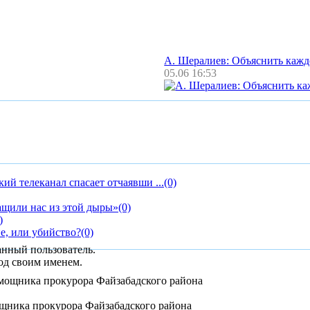
А. Шералиев: Объяснить каж
05.06 16:53
ий телеканал спасает отчаявши ...
(0)
ащили нас из этой дыры»
(0)
)
ие, или убийство?
(0)
анный пользователь.
од своим именем.
ощника прокурора Файзабадского района