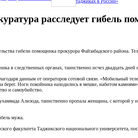
таджиках в России»
куратура расследует гибель п
ельства гибели помощника прокурора Файзабадского района. Те
ка в следственных органах, таинственно исчез двадцать дней н
лагодаря данным от операторов сотовой связи. «Мобильный теле
берег. Ноги покойника находились в мешке, набитом камнями», 
тво и самоубийство.
омухаммада Ализода, таинственно пропала женщина, с которой у
ибель мужа.
ого факультета Таджикского национального университета, посл