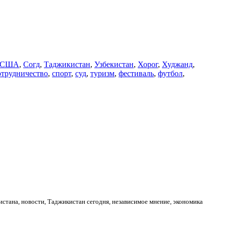
США
,
Согд
,
Таджикистан
,
Узбекистан
,
Хорог
,
Худжанд
,
отрудничество
,
спорт
,
суд
,
туризм
,
фестиваль
,
футбол
,
стана, новости, Таджикистан сегодня, независимое мнение, экономика