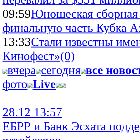
09:59
Юношеская сборная
финальную часть Кубка А
13:33
Стали известны имен
Кинофест»
(0)
вчера
сегодня
все новос
фото
Live
28.12 13:57
ЕБРР и Банк Эсхата подд