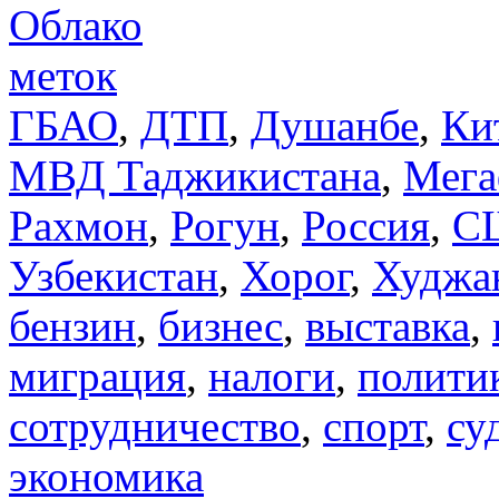
Облако
меток
ГБАО
,
ДТП
,
Душанбе
,
Ки
МВД Таджикистана
,
Мега
Рахмон
,
Рогун
,
Россия
,
С
Узбекистан
,
Хорог
,
Худжа
бензин
,
бизнес
,
выставка
,
миграция
,
налоги
,
полити
сотрудничество
,
спорт
,
су
экономика