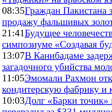
08:35
Граждан Пакистана 
продажу фальшивых золо
21:41
Будущее человечест
симпозиуме «Создавая бу
13:07
В Канибадаме задер
загадочного убийства мо
11:05
Эмомали Рахмон отк
кондитерскую фабрику и 
10:03
Долг «Барки точик»
перевалил за $331 миллио