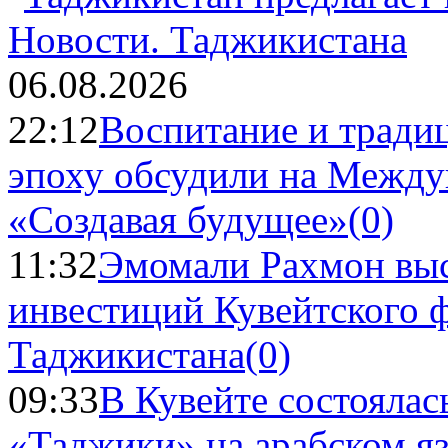
Новости.
Таджикистана
06.08.2026
22:12
Воспитание и тради
эпоху обсудили на Межд
«Создавая будущее»
(0)
11:32
Эмомали Рахмон выс
инвестиций Кувейтского ф
Таджикистана
(0)
09:33
В Кувейте состоялас
«Таджики» на арабском я