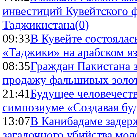
инвестиций Кувейтского ф
Таджикистана
(0)
09:33
В Кувейте состоялас
«Таджики» на арабском я
08:35
Граждан Пакистана 
продажу фальшивых золо
21:41
Будущее человечест
симпозиуме «Создавая бу
13:07
В Канибадаме задер
загадочного убийства мо