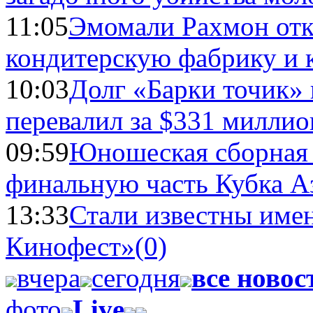
11:05
Эмомали Рахмон отк
кондитерскую фабрику и 
10:03
Долг «Барки точик»
перевалил за $331 миллио
09:59
Юношеская сборная
финальную часть Кубка А
13:33
Стали известны имен
Кинофест»
(0)
вчера
сегодня
все новос
фото
Live