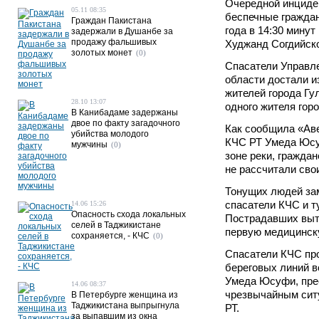
Очередной инциден
05.11 08:35
беспечные граждан
Граждан Пакистана
года в 14:30 минут
задержали в Душанбе за
продажу фальшивых
Худжанд Согдийско
золотых монет
(0)
Спасатели Управл
области достали и
жителей города Гу
28.10 13:07
одного жителя гор
В Канибадаме задержаны
двое по факту загадочного
Как сообщила «Аве
убийства молодого
КЧС РТ Умеда Юсу
мужчины
(0)
зоне реки, гражда
не рассчитали сво
Тонущих людей за
спасатели КЧС и т
14.06 15:26
Опасность схода локальных
Пострадавших выт
селей в Таджикистане
первую медицинск
сохраняется, - КЧС
(0)
Спасатели КЧС пр
береговых линий 
Умеда Юсуфи, прес
14.06 08:37
чрезвычайным сит
В Петербурге женщина из
Таджикистана выпрыгнула
РТ.
за выпавшим из окна