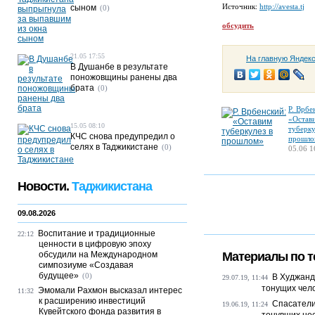
Источник:
http://avesta.tj
сыном
(0)
обсудить
21.05 17:55
На главную Яндек
В Душанбе в результате
поножовщины ранены два
брата
(0)
Р. Врбе
«Остав
15.05 08:10
туберку
КЧС снова предупредил о
прошло
селях в Таджикистане
(0)
05.06 1
Новости.
Таджикистана
09.08.2026
Воспитание и традиционные
22:12
ценности в цифровую эпоху
обсудили на Международном
Материалы по т
симпозиуме «Создавая
будущее»
(0)
В Худжанд
29.07.19, 11:44
тонущих чел
Эмомали Рахмон высказал интерес
11:32
к расширению инвестиций
Спасатели
19.06.19, 11:24
Кувейтского фонда развития в