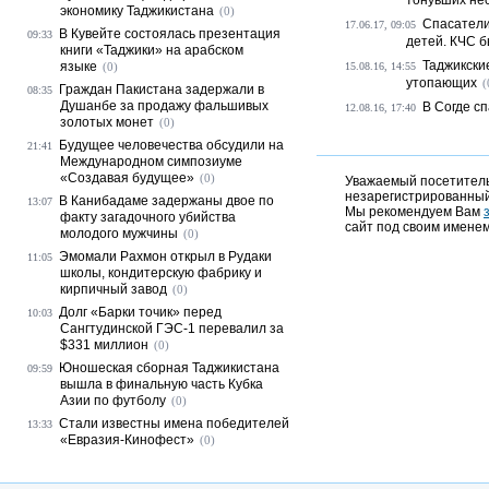
тонувших не
экономику Таджикистана
(0)
Спасатели
17.06.17, 09:05
В Кувейте состоялась презентация
09:33
детей. КЧС б
книги «Таджики» на арабском
Таджикски
языке
(0)
15.08.16, 14:55
утопающих
(
Граждан Пакистана задержали в
08:35
Душанбе за продажу фальшивых
В Согде сп
12.08.16, 17:40
золотых монет
(0)
Будущее человечества обсудили на
21:41
Международном симпозиуме
«Создавая будущее»
(0)
Уважаемый посетитель,
незарегистрированный
В Канибадаме задержаны двое по
13:07
Мы рекомендуем Вам
факту загадочного убийства
сайт под своим именем
молодого мужчины
(0)
Эмомали Рахмон открыл в Рудаки
11:05
школы, кондитерскую фабрику и
кирпичный завод
(0)
Долг «Барки точик» перед
10:03
Сангтудинской ГЭС-1 перевалил за
$331 миллион
(0)
Юношеская сборная Таджикистана
09:59
вышла в финальную часть Кубка
Азии по футболу
(0)
Стали известны имена победителей
13:33
«Евразия-Кинофест»
(0)