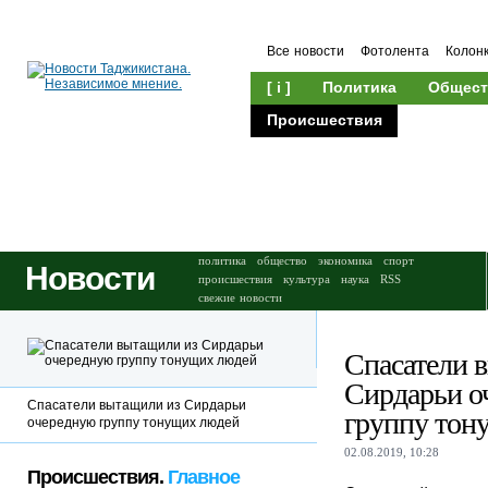
Все новости
Фотолента
Колон
[ i ]
Политика
Общест
Происшествия
Культура
политика
общество
экономика
спорт
Новости
происшествия
культура
наука
RSS
свежие новости
Спасатели 
Сирдарьи о
Спасатели вытащили из Сирдарьи
группу тон
очередную группу тонущих людей
02.08.2019, 10:28
Происшествия.
Главное