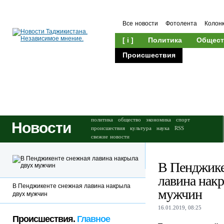
Все новости
Фотолента
Колон
[ i ]
Политика
Общест
Происшествия
Культура
политика
общество
экономика
спорт
Новости
происшествия
культура
наука
RSS
свежие новости
В Пенджике
лавина нак
В Пенджикенте снежная лавина накрыла
мужчин
двух мужчин
16.01.2019, 08:25
Происшествия.
Главное