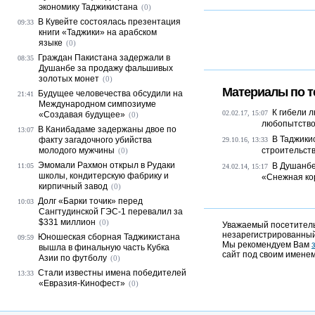
экономику Таджикистана
(0)
В Кувейте состоялась презентация
09:33
книги «Таджики» на арабском
языке
(0)
Граждан Пакистана задержали в
08:35
Душанбе за продажу фальшивых
золотых монет
(0)
Материалы по т
Будущее человечества обсудили на
21:41
Международном симпозиуме
К гибели 
02.02.17, 15:07
«Создавая будущее»
(0)
любопытств
В Канибадаме задержаны двое по
13:07
В Таджики
факту загадочного убийства
29.10.16, 13:33
молодого мужчины
строительст
(0)
Эмомали Рахмон открыл в Рудаки
В Душанбе
11:05
24.02.14, 15:17
школы, кондитерскую фабрику и
«Снежная ко
кирпичный завод
(0)
Долг «Барки точик» перед
10:03
Сангтудинской ГЭС-1 перевалил за
$331 миллион
(0)
Уважаемый посетитель,
незарегистрированный
Юношеская сборная Таджикистана
09:59
Мы рекомендуем Вам
вышла в финальную часть Кубка
сайт под своим именем
Азии по футболу
(0)
Стали известны имена победителей
13:33
«Евразия-Кинофест»
(0)