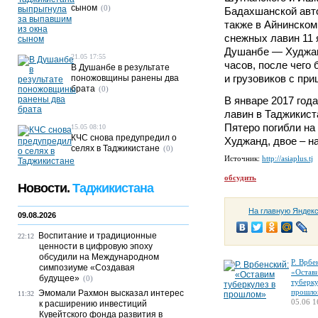
сыном
(0)
Бадахшанской авто
также в Айнинском
снежных лавин 11 
Душанбе — Худжан
21.05 17:55
часов, после чего
В Душанбе в результате
и грузовиков с при
поножовщины ранены два
брата
(0)
В январе 2017 год
лавин в Таджикист
Пятеро погибли н
15.05 08:10
КЧС снова предупредил о
Худжанд, двое – н
селях в Таджикистане
(0)
Источник:
http://asiaplus.tj
обсудить
Новости.
Таджикистана
На главную Яндек
09.08.2026
Воспитание и традиционные
22:12
ценности в цифровую эпоху
обсудили на Международном
Р. Врбе
симпозиуме «Создавая
«Остав
будущее»
(0)
туберку
прошло
Эмомали Рахмон высказал интерес
11:32
05.06 1
к расширению инвестиций
Кувейтского фонда развития в