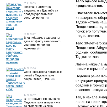
Тело одного найд
05.11 08:35
продолжаются.
Граждан Пакистана
задержали в Душанбе за
Спасатели Комите
продажу фальшивых
и гражданско обор
золотых монет
(0)
Таджикистана нашл
Пенджикента под 
поиск его попутчик
28.10 13:07
продолжается.
В Канибадаме задержаны
двое по факту загадочного
Тело 30-летнего жи
убийства молодого
Пенджикент Абдуш
мужчины
(0)
родным, сообщили
Таджикистана.
Лавина накрыла му
пошли в горы соби
14.06 15:26
Опасность схода локальных
селей в Таджикистане
Неделей ранее Ко
сохраняется, - КЧС
(0)
ситуациям предупр
осадков в горных 
опасность схода л
14.06 08:37
Так, в начале янв
В Петербурге женщина из
лавин на территор
Таджикистана выпрыгнула
Шугнанского и Ишк
за выпавшим из окна