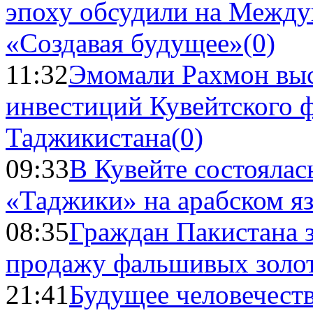
эпоху обсудили на Межд
«Создавая будущее»
(0)
11:32
Эмомали Рахмон выс
инвестиций Кувейтского ф
Таджикистана
(0)
09:33
В Кувейте состоялас
«Таджики» на арабском я
08:35
Граждан Пакистана 
продажу фальшивых золо
21:41
Будущее человечест