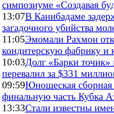
симпозиуме «Создавая бу
13:07
В Канибадаме задер
загадочного убийства мо
11:05
Эмомали Рахмон отк
кондитерскую фабрику и 
10:03
Долг «Барки точик»
перевалил за $331 миллио
09:59
Юношеская сборная
финальную часть Кубка А
13:33
Стали известны имен