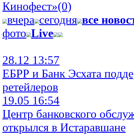
Кинофест»
(0)
вчера
сегодня
все новос
фото
Live
28.12 13:57
ЕБРР и Банк Эсхата подд
ретейлеров
19.05 16:54
Центр банковского обслу
открылся в Истаравшане