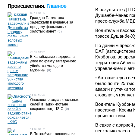
Происшествия.
Главное
В результате ДТП 
05.11 08:35
Душанбе-Чанак пог
Граждан Пакистана
пресс-служба МВД
задержали в Душанбе за
продажу фальшивых
Водитель и пассаж
золотых монет
(0)
трассе Душанбе-Х
По данным пресс-
DAF (автоцистерна
28.10 13:07
Курбонов, во врем
В Канибадаме задержаны
двое по факту загадочного
территории Айнинс
убийства молодого
управлением и авт
мужчины
(0)
«Автоцистерна вез
было почти 29 тыс
аварии и утечки т
сгорела», уточняе
14.06 15:26
Опасность схода локальных
Водитель Курбонал
селей в Таджикистане
сохраняется, - КЧС
(0)
пассажир - Косим 
происшествия.
В связи с аварией
14.06 08:37
несколько часов.
В Петербурге женщина из