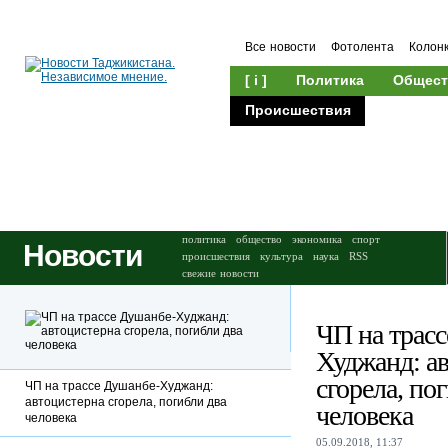
Все новости
Фотолента
Колон
[ i ]
Политика
Общест
Происшествия
Культура
политика
общество
экономика
спорт
Новости
происшествия
культура
наука
RSS
свежие новости
ЧП на трас
Худжанд: а
сгорела, по
ЧП на трассе Душанбе-Худжанд:
автоцистерна сгорела, погибли два
человека
человека
05.09.2018, 11:37