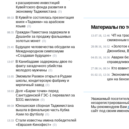
к расширению инвестиций
Кувейтского фонда развития в
экономику Таджикистана
(0)
В Кувейте состоялась презентация
09:33
книги «Таджики» на арабском
языке
Материалы по т
(0)
Граждан Пакистана задержали в
08:35
ЧП на тра
13.07.18, 12:46
Душанбе за продажу фальшивых
сжиженным га
золотых монет
(0)
«Золотое 
Будущее человечества обсудили на
28.08.16, 16:52
21:41
Джонибека, 
Международном симпозиуме
«Создавая будущее»
(0)
Аварии бе
04.05.16, 16:56
В Канибадаме задержаны двое по
справедливо
13:07
факту загадочного убийства
Кто взвин
27.08.14, 08:54
молодого мужчины
(0)
Экономиче
01.02.13, 12:56
Эмомали Рахмон открыл в Рудаки
11:05
цен на бензи
школы, кондитерскую фабрику и
кирпичный завод
(0)
Долг «Барки точик» перед
10:03
Сангтудинской ГЭС-1 перевалил за
Уважаемый посетитель,
$331 миллион
(0)
незарегистрированный
Юношеская сборная Таджикистана
09:59
Мы рекомендуем Вам
вышла в финальную часть Кубка
сайт под своим именем
Азии по футболу
(0)
Стали известны имена победителей
13:33
«Евразия-Кинофест»
(0)