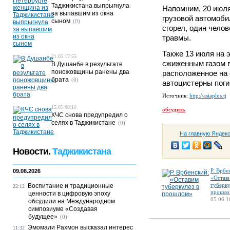
Таджикистана выпрыгнула
Напомним, 20 июля
за выпавшим из окна
грузовой автомоби
сыном
(0)
сгорел, один челов
травмы.
Также 13 июля на 
21.05 17:55
сжиженным газом в
В Душанбе в результате
поножовщины ранены два
расположенное на 
брата
(0)
автоцистерны поги
Источник:
http://asiaplus.tj
15.05 08:10
обсудить
КЧС снова предупредил о
селях в Таджикистане
(0)
На главную Яндек
Новости.
Таджикистана
Р. Врбе
09.08.2026
«Остав
туберку
Воспитание и традиционные
22:12
прошло
ценности в цифровую эпоху
05.06 1
обсудили на Международном
симпозиуме «Создавая
будущее»
(0)
Эмомали Рахмон высказал интерес
11:32