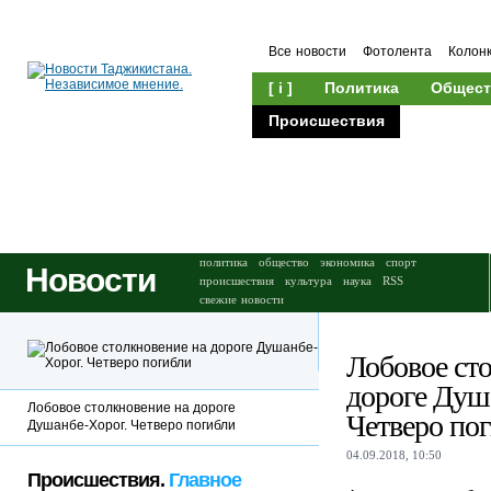
Все новости
Фотолента
Колон
[ i ]
Политика
Общест
Происшествия
Культура
политика
общество
экономика
спорт
Новости
происшествия
культура
наука
RSS
свежие новости
Лобовое ст
дороге Душ
Лобовое столкновение на дороге
Четверо по
Душанбе-Хорог. Четверо погибли
04.09.2018, 10:50
Происшествия.
Главное