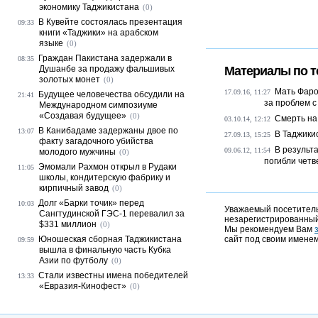
экономику Таджикистана
(0)
В Кувейте состоялась презентация
09:33
книги «Таджики» на арабском
языке
(0)
Граждан Пакистана задержали в
08:35
Душанбе за продажу фальшивых
Материалы по т
золотых монет
(0)
Мать Фаро
17.09.16, 11:27
Будущее человечества обсудили на
21:41
за проблем 
Международном симпозиуме
«Создавая будущее»
(0)
Смерть на
03.10.14, 12:12
В Канибадаме задержаны двое по
13:07
В Таджики
27.09.13, 15:25
факту загадочного убийства
В результ
09.06.12, 11:54
молодого мужчины
(0)
погибли четв
Эмомали Рахмон открыл в Рудаки
11:05
школы, кондитерскую фабрику и
кирпичный завод
(0)
Долг «Барки точик» перед
10:03
Уважаемый посетитель,
Сангтудинской ГЭС-1 перевалил за
незарегистрированный
$331 миллион
(0)
Мы рекомендуем Вам
Юношеская сборная Таджикистана
сайт под своим именем
09:59
вышла в финальную часть Кубка
Азии по футболу
(0)
Стали известны имена победителей
13:33
«Евразия-Кинофест»
(0)