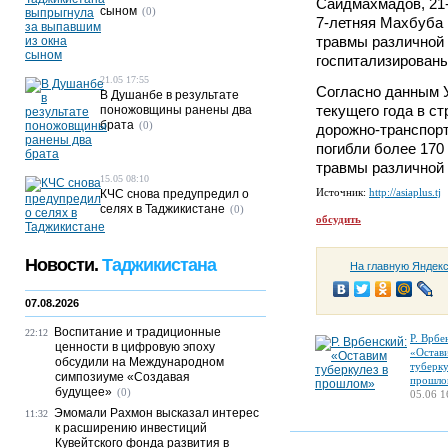
Саидмахмадов, 21
сыном
(0)
7-летняя Махбуба 
травмы различной 
госпитализированы
21.05 17:55
Согласно данным У
В Душанбе в результате
текущего года в с
поножовщины ранены два
брата
(0)
дорожно-транспорт
погибли более 170
травмы различной 
15.05 08:10
Источник:
http://asiaplus.tj
КЧС снова предупредил о
селях в Таджикистане
(0)
обсудить
Новости.
Таджикистана
На главную Яндек
07.08.2026
Воспитание и традиционные
22:12
Р. Врбе
ценности в цифровую эпоху
«Остав
обсудили на Международном
туберку
симпозиуме «Создавая
прошло
будущее»
(0)
05.06 1
Эмомали Рахмон высказал интерес
11:32
к расширению инвестиций
Кувейтского фонда развития в