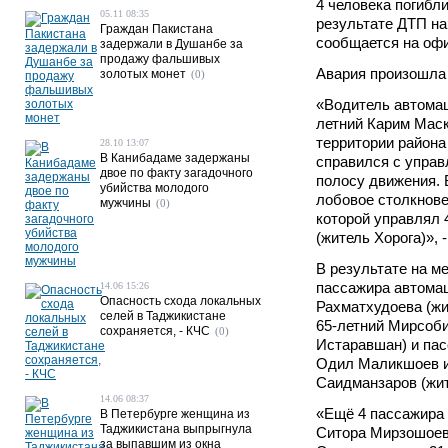
4 человека погибл
05.11 08:35
результате ДТП на
Граждан Пакистана
сообщается на оф
задержали в Душанбе за
продажу фальшивых
Авария произошла 
золотых монет
(0)
«Водитель автомаш
летний Карим Маск
территории район
28.10 13:07
В Канибадаме задержаны
справился с управ
двое по факту загадочного
полосу движения. 
убийства молодого
лобовое столкнове
мужчины
(0)
которой управлял 
(житель Хорога)»,
В результате на м
пассажира автомаш
14.06 15:26
Опасность схода локальных
Рахматхудоева (жи
селей в Таджикистане
65-летний Мирсоби
сохраняется, - КЧС
(0)
Истаравшан) и пас
Одил Маликшоев и
Саидманзаров (жит
14.06 08:37
«Ещё 4 пассажира 
В Петербурге женщина из
Таджикистана выпрыгнула
Ситора Мирзошоев
за выпавшим из окна