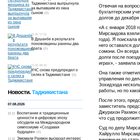
Таджикистана выпрыгнула
Отвечая на вопросы
за выпавшим из окна
бухгалтерским уче
сыном
(0)
долгов до декабря 
«А с января 2018 
Мирсаидова взяли 
21.05 17:55
года). Я поискала 
В Душанбе в результате
поножовщины ранены два
него оставался до
брата
(0)
сомони. Он всегда
долги после поезд
играх», - заявила о
15.05 08:10
КЧС снова предупредил о
Она также отметил
селях в Таджикистане
(0)
управления по де
Зохидзода несколь
работы, но по како
Новости.
Таджикистана
После этого, пред
07.08.2026
заместитель предс
Джурахон Рахмон 
Воспитание и традиционные
22:12
что суд продолжить
ценности в цифровую эпоху
обсудили на Международном
симпозиуме «Создавая
Суд по делу Мирса
будущее»
(0)
Хайрулло Мирсаид
Эмомали Рахмон высказал интерес
11:32
виновным по стать