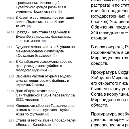
к расширению инвестиций
растрата) и по ста
Кувейтского фонда развития в
или сбыт поддель
экономику Таджикистана
(0)
государственных н
В Кувейте состоялась презентация
09:33
бланков) Уголовно
книги «Таджики» на арабском
языке
(0)
Обвинения, предъ
346 (заведомо лож
Граждан Пакистана задержали в
08:35
Душанбе за продажу фальшивых
отрицал.
золотых монет
(0)
В свою очередь, Р
Будущее человечества обсудили на
21:41
Международном симпозиуме
гособвинитель в с
«Создавая будущее»
(0)
Мирсаидов растра
В Канибадаме задержаны двое по
13:07
средств.
факту загадочного убийства
молодого мужчины
(0)
Прокуратура Согд
Эмомали Рахмон открыл в Рудаки
11:05
Хайрулло Мирсаидо
школы, кондитерскую фабрику и
его открытого пись
кирпичный завод
(0)
бывшего главу уп
Долг «Барки точик» перед
10:03
Согда в коррупции
Сангтудинской ГЭС-1 перевалил за
Мирсаидова вела п
$331 миллион
(0)
области.
Юношеская сборная Таджикистана
09:59
вышла в финальную часть Кубка
Прокуратура возбу
Азии по футболу
(0)
дело по четырем ст
Стали известны имена победителей
13:33
(присвоение или раст
«Евразия-Кинофест»
(0)