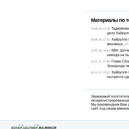
Материалы по т
Таджикски
12.06.18, 17:29
делу Хайрул
Хайрулло 
08.06.18, 17:35
виновных
(0)
КВН: Шутк
15.01.18, 16:54
никогда не б
Глава Сбо
14.11.17, 17:09
Зохидзода л
Хайрулло 
10.11.17, 12:02
пытаются сд
Уважаемый посетитель,
незарегистрированный
Мы рекомендуем Вам
сайт под своим именем
вчера
сегодня
все новости