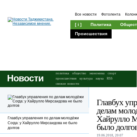
Все новости
Фотолента
Колон
[ i ]
Политика
Общест
Происшествия
Культура
политика
общество
экономика
спорт
Новости
происшествия
культура
наука
RSS
свежие новости
Главбух уп
делам моло
Хайрулло М
Главбух управления по делам молодёжи
Согда: у Хайрулло Мирсаидова не было
было долго
долгов
19.06.2018, 20:07