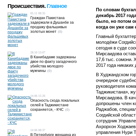
Происшествия.
Главное
По словам бухгал
05.11 08:35
декабрь 2017 год
Граждан Пакистана
было, но потом он
задержали в Душанбе за
когда он уже сам
продажу фальшивых
золотых монет
(0)
Главный бухгалтер
молодёжи Согдийс
сегодня в суде со
28.10 13:07
Мирсаидова остава
В Канибадаме задержаны
17,6 тыс. сомони.
двое по факту загадочного
2017 года никаких 
убийства молодого
мужчины
(0)
В Худжандском го
очередное судебн
руководителя ком
Таджикистана», ж
14.06 15:26
Мирсаидова. В кач
Опасность схода локальных
допрошены член 
селей в Таджикистане
Раджабов, специа
сохраняется, - КЧС
(0)
Согдийской облас
сотрудник Управле
Ахрорхон Ходжаев 
14.06 08:37
управления Нури Т
В Петербурге женщина из