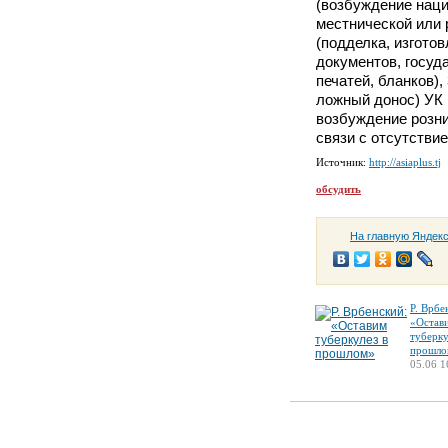
(возбуждение наци
местнической или р
(подделка, изгото
документов, госуд
печатей, бланков), 
ложный донос) УК 
возбуждение розни
связи с отсутстви
Источник:
http://asiaplus.tj
обсудить
На главную Яндек
Р. Врбе
«Остав
туберку
прошло
05.06 1