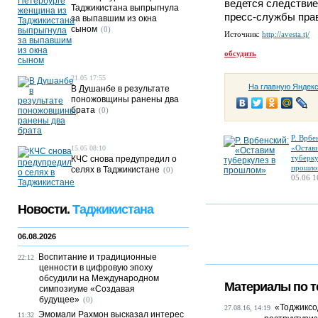
ведется следствие
Таджикистана выпрыгнула
пресс-службы прав
за выпавшим из окна
сыном
(0)
Источник:
http://avesta.tj/
обсудить
21.05 17:55
На главную Яндек
В Душанбе в результате
поножовщины ранены два
брата
(0)
Р. Врбе
«Остав
15.05 08:10
туберку
КЧС снова предупредил о
прошло
селях в Таджикистане
(0)
05.06 1
Новости.
Таджикистана
06.08.2026
Воспитание и традиционные
22:12
ценности в цифровую эпоху
обсудили на Международном
Материалы по т
симпозиуме «Создавая
будущее»
(0)
«Тоджиксо
27.08.16, 14:19
Эмомали Рахмон высказал интерес
11:32