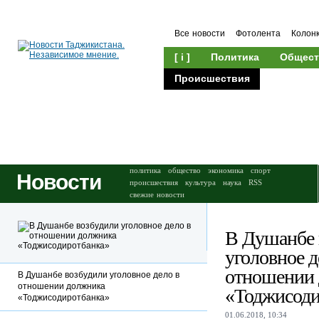
Все новости
Фотолента
Колон
[ i ]
Политика
Общест
Происшествия
Культура
политика
общество
экономика
спорт
Новости
происшествия
культура
наука
RSS
свежие новости
В Душанбе 
уголовное д
отношении
В Душанбе возбудили уголовное дело в
отношении должника
«Тоджисоди
«Тоджисодиротбанка»
01.06.2018, 10:34