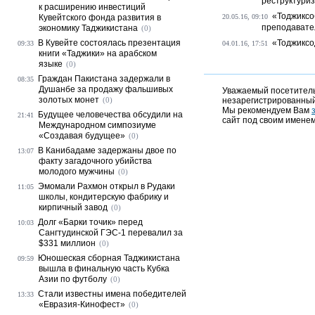
реструктуриз
к расширению инвестиций
«Тоджиксо
Кувейтского фонда развития в
20.05.16, 09:10
преподавате
экономику Таджикистана
(0)
В Кувейте состоялась презентация
«Тоджиксо
09:33
04.01.16, 17:51
книги «Таджики» на арабском
языке
(0)
Граждан Пакистана задержали в
08:35
Душанбе за продажу фальшивых
Уважаемый посетитель,
золотых монет
(0)
незарегистрированный
Мы рекомендуем Вам
Будущее человечества обсудили на
21:41
сайт под своим именем
Международном симпозиуме
«Создавая будущее»
(0)
В Канибадаме задержаны двое по
13:07
факту загадочного убийства
молодого мужчины
(0)
Эмомали Рахмон открыл в Рудаки
11:05
школы, кондитерскую фабрику и
кирпичный завод
(0)
Долг «Барки точик» перед
10:03
Сангтудинской ГЭС-1 перевалил за
$331 миллион
(0)
Юношеская сборная Таджикистана
09:59
вышла в финальную часть Кубка
Азии по футболу
(0)
Стали известны имена победителей
13:33
«Евразия-Кинофест»
(0)