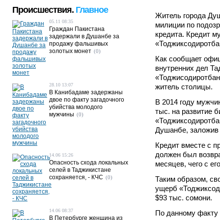
Происшествия.
Главное
Житель города Ду
05.11 08:35
милиции по подозр
Граждан Пакистана
кредита. Кредит м
задержали в Душанбе за
«Тоджиксодиротба
продажу фальшивых
золотых монет
(0)
Как сообщает офи
внутренних дел Та
«Тоджисодиротбан
28.10 13:07
житель столицы.
В Канибадаме задержаны
двое по факту загадочного
В 2014 году мужчи
убийства молодого
тыс. на развитие 
мужчины
(0)
«Тоджиксодиротбан
Душанбе, заложив 
Кредит вместе с 
должен был возврат
14.06 15:26
Опасность схода локальных
месяцев, чего с ег
селей в Таджикистане
сохраняется, - КЧС
(0)
Таким образом, св
ущерб «Тоджиксод
$93 тыс. сомони.
14.06 08:37
По данному факту 
В Петербурге женщина из