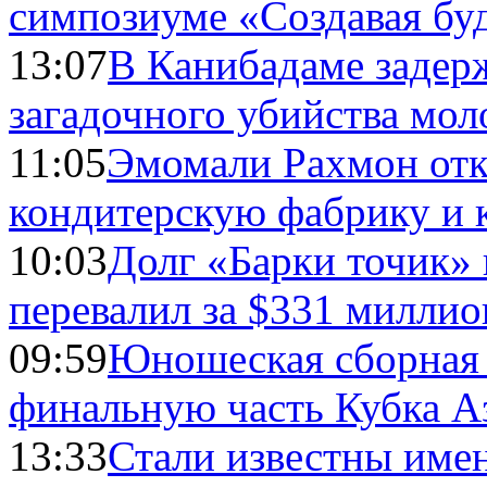
симпозиуме «Создавая бу
13:07
В Канибадаме задер
загадочного убийства мо
11:05
Эмомали Рахмон отк
кондитерскую фабрику и 
10:03
Долг «Барки точик»
перевалил за $331 миллио
09:59
Юношеская сборная
финальную часть Кубка А
13:33
Стали известны имен