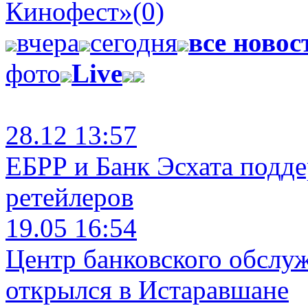
Кинофест»
(0)
вчера
сегодня
все новос
фото
Live
28.12 13:57
ЕБРР и Банк Эсхата подд
ретейлеров
19.05 16:54
Центр банковского обслу
открылся в Истаравшане