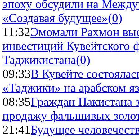
эпоху обсудили на Межд
«Создавая будущее»
(0)
11:32
Эмомали Рахмон выс
инвестиций Кувейтского ф
Таджикистана
(0)
09:33
В Кувейте состоялас
«Таджики» на арабском я
08:35
Граждан Пакистана 
продажу фальшивых золо
21:41
Будущее человечест