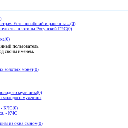
)
стра». Есть погибший и раненны ...
(0)
ительства плотины Рогунской ГЭС
(0)
ека
(0)
анный пользователь.
од своим именем.
ых золотых монет
(0)
 молодого мужчины
(0)
 - КЧС
(0)
шим из окна сыном
(0)