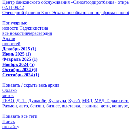
Центр банковского обслуживания «Саноатсодиротбанка» откр
02.11 09:42
Очередной филиал Банк Эсхата преобразован под формат ново
Популярные
новости Таджикистана
все новости
вчера
сегодня
Архив
новостей
Декабрь 2025 (1)
Июнь 2025 (1)
Февраль 2025 (1)
Ноябрь 2024 (5)
Октябрь 2024 (6)
Сентябрь 2024 (1)
Показать / скрыть весь архив
Облако
меток
ГБАО
,
ДТП
,
Душанбе
,
Культура
,
Куляб
,
МВД
,
МВД Таджикист
Рахмон
,
авто
,
бензин
,
бизнес
,
выставка
,
граница
,
дети
,
конкурс
Показать все теги
Поиск
по сайту