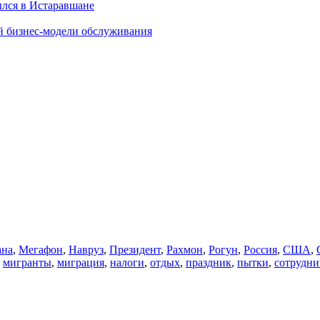
ылся в Истаравшане
й бизнес-модели обслуживания
ана
,
Мегафон
,
Навруз
,
Президент
,
Рахмон
,
Рогун
,
Россия
,
США
,
,
мигранты
,
миграция
,
налоги
,
отдых
,
праздник
,
пытки
,
сотрудни