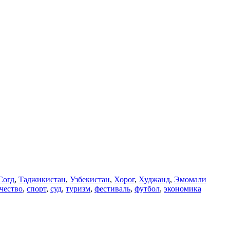
Согд
,
Таджикистан
,
Узбекистан
,
Хорог
,
Худжанд
,
Эмомали
чество
,
спорт
,
суд
,
туризм
,
фестиваль
,
футбол
,
экономика