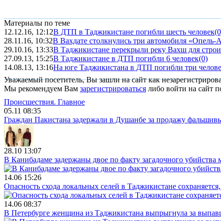
Материалы по теме
12.12.16, 12:12
В ДТП в Таджикистане погибли шесть человек
(0
28.11.16, 10:32
В Вахдате столкнулись три автомобиля «Опель-А
29.10.16, 13:33
В Таджикистане перекрыли реку Вахш для стро
27.09.13, 15:25
В Таджикистане в ДТП погибли 6 человек
(0)
14.08.13, 13:16
На юге Таджикистана в ДТП погибли три челов
Уважаемый посетитель, Вы зашли на сайт как незарегистриров
Мы рекомендуем Вам
зарегистрироваться
либо войти на сайт п
Происшествия.
Главное
05.11 08:35
Граждан Пакистана задержали в Душанбе за продажу фальшив
28.10 13:07
В Канибадаме задержаны двое по факту загадочного убийства
14.06 15:26
Опасность схода локальных селей в Таджикистане сохраняется,
14.06 08:37
В Петербурге женщина из Таджикистана выпрыгнула за выпав