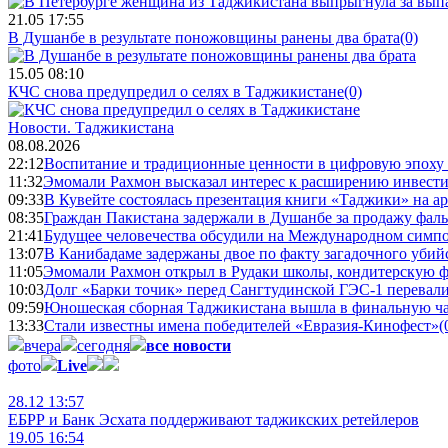
21.05 17:55
В Душанбе в результате поножовщины ранены два брата
(0)
15.05 08:10
КЧС снова предупредил о селях в Таджикистане
(0)
Новости.
Таджикистана
08.08.2026
22:12
Воспитание и традиционные ценности в цифровую эпоху
11:32
Эмомали Рахмон высказал интерес к расширению инвести
09:33
В Кувейте состоялась презентация книги «Таджики» на а
08:35
Граждан Пакистана задержали в Душанбе за продажу фал
21:41
Будущее человечества обсудили на Международном симпо
13:07
В Канибадаме задержаны двое по факту загадочного уби
11:05
Эмомали Рахмон открыл в Рудаки школы, кондитерскую 
10:03
Долг «Барки точик» перед Сангтудинской ГЭС-1 перевали
09:59
Юношеская сборная Таджикистана вышла в финальную ча
13:33
Стали известны имена победителей «Евразия-Кинофест»
(
вчера
сегодня
все новости
фото
Live
28.12 13:57
ЕБРР и Банк Эсхата поддерживают таджикских ретейлеров
19.05 16:54