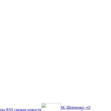
М. Шевченко: «О
ука
RSS
свежие новости