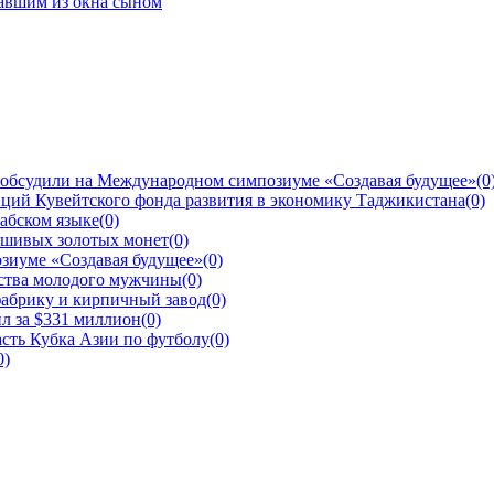
 обсудили на Международном симпозиуме «Создавая будущее»
(0
ций Кувейтского фонда развития в экономику Таджикистана
(0)
рабском языке
(0)
ьшивых золотых монет
(0)
зиуме «Создавая будущее»
(0)
йства молодого мужчины
(0)
фабрику и кирпичный завод
(0)
л за $331 миллион
(0)
сть Кубка Азии по футболу
(0)
0)