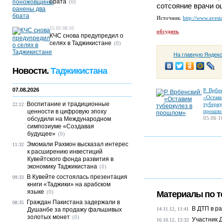
брата
(0)
сотсояние врачи о
Источник:
http://www.avesta
15.05 08:10
обсудить
КЧС снова предупредил о
селях в Таджикистане
(0)
На главную Яндек
Новости.
Таджикистана
07.08.2026
Р. Врбе
«Остав
Воспитание и традиционные
туберку
22:12
ценности в цифровую эпоху
прошло
05.06 1
обсудили на Международном
симпозиуме «Создавая
будущее»
(0)
Эмомали Рахмон высказал интерес
11:32
к расширению инвестиций
Кувейтского фонда развития в
экономику Таджикистана
(0)
В Кувейте состоялась презентация
09:33
книги «Таджики» на арабском
языке
(0)
Материалы по т
Граждан Пакистана задержали в
08:35
В ДТП в р
Душанбе за продажу фальшивых
14.11.12, 11:41
золотых монет
(0)
Участник 
16.10.12, 13:32