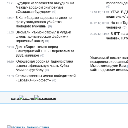
Будущее человечества обсудили на
корреспонде
21:41
(0)
Международном симпозиуме
«Создавая будущее»
(0)
УГАИ: В Д
12.10.12, 11:03
водитель «Л
В Канибадаме задержаны двое по
13:07
факту загадочного убийства
На юге Та
05.07.12, 08:40
молодого мужчины
(0)
человека
(0)
Эмомали Рахмон открыл в Рудаки
11:05
В ДТП на 
26.06.12, 11:12
школы, кондитерскую фабрику и
человек. Пя
кирпичный завод
(0)
Долг «Барки точик» перед
10:03
Сангтудинской ГЭС-1 перевалил за
$331 миллион
(0)
Уважаемый посетитель,
Юношеская сборная Таджикистана
незарегистрированный
09:59
вышла в финальную часть Кубка
Мы рекомендуем Вам
сайт под своим именем
Азии по футболу
(0)
Стали известны имена победителей
13:33
«Евразия-Кинофест»
(0)
вчера
сегодня
все новости