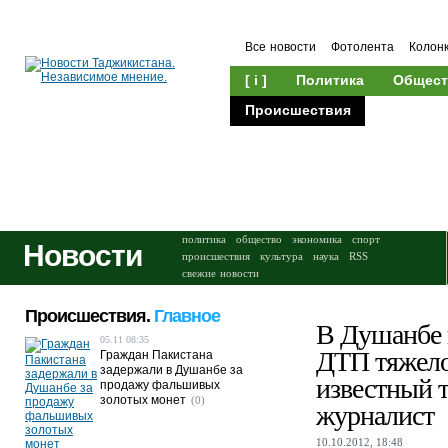
Все новости
Фотолента
Колон
[ i ]
Политика
Общест
Происшествия
Культура
политика
общество
экономика
спорт
Новости
происшествия
культура
наука
RSS
свежие новости
Происшествия.
Главное
В Душанбе в
05.11 08:35
ДТП тяжело
Граждан Пакистана
задержали в Душанбе за
известный 
продажу фальшивых
золотых монет
(0)
журналист
10.10.2012, 18:48