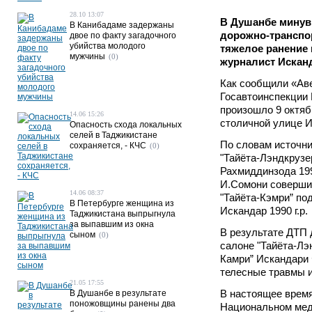
28.10 13:07
В Душанбе минув
В Канибадаме задержаны
дорожно-транспо
двое по факту загадочного
убийства молодого
тяжелое ранение
мужчины
(0)
журналист Искан
Как сообщили «Ав
Госавтоинспекции
произошло 9 октяб
14.06 15:26
столичной улице И
Опасность схода локальных
селей в Таджикистане
По словам источн
сохраняется, - КЧС
(0)
"Тайёта-Лэндкрузе
Рахмиддинзода 199
И.Сомони соверши
14.06 08:37
"Тайёта-Кэмри” п
В Петербурге женщина из
Искандар 1990 г.р.
Таджикистана выпрыгнула
за выпавшим из окна
В результате ДТП 
сыном
(0)
салоне "Тайёта-Лэ
Камри” Искандари 
телесные травмы и
21.05 17:55
В настоящее время
В Душанбе в результате
поножовщины ранены два
Национальном мед