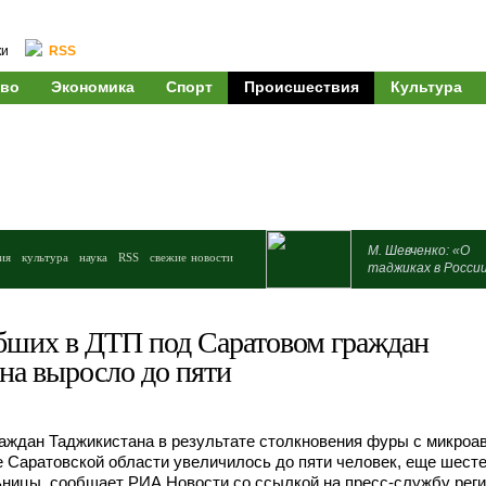
ки
RSS
во
Экономика
Спорт
Происшествия
Культура
М. Шевченко: «О
ия
культура
наука
RSS
свежие новости
таджиках в Росси
бших в ДТП под Саратовом граждан
на выросло до пяти
аждан Таджикистана в результате столкновения фуры с микроа
 Саратовской области увеличилось до пяти человек, еще шест
ницы, сообщает РИА Новости со ссылкой на пресс-службу рег