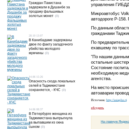
Граждан Пакистана
управления ГИБДД
задержали в Душанбе за
продажу фальшивых
Микроавтобус Volk
золотых монет
(0)
автодороге Р-158.
По данным област
гражданами Таджи
28.10 13:07
В Канибадаме задержаны
По предварительны
двое по факту загадочного
ехавшему по трасс
убийства молодого
мужчины
(0)
"По нашим данным,
остальные шестеро
Состояние госпита
необходимую меди
14.06 15:26
агентства.
Опасность схода локальных
селей в Таджикистане
На место происше
сохраняется, - КЧС
(0)
автоаварии провод
Источник:
http://asiaplus.tj
обсудить
14.06 08:37
В Петербурге женщина из
Таджикистана выпрыгнула
На главную Яндек
за выпавшим из окна
сыном
(0)