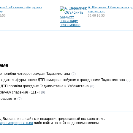
нский: «Оставим туберкулез в
А. Шералиев: Объяснить кажд
м»
невозможно
6:50
05.06 16:53
еме
е погибли четверо граждан Таджикистана
(0)
водитель фуры после ДТП с микроавтобусом с гражданами Таджикистана
(0)
в ДТП погибли граждане Таджикистана и Узбекистана
(0)
службу спасения «111»!
(0)
 рассвете
(0)
, Вы зашли на сайт как незарегистрированный пользователь.
зарегистрироваться
либо войти на сайт под своим именем.