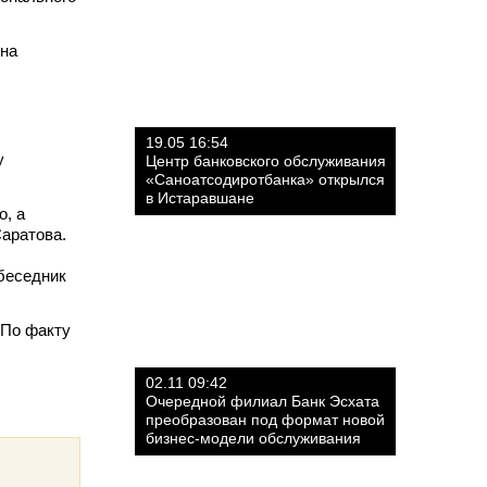
 на
19.05 16:54
у
Центр банковского обслуживания
«Саноатсодиротбанка» открылся
в Истаравшане
о, а
аратова.
беседник
 По факту
02.11 09:42
Очередной филиал Банк Эсхата
преобразован под формат новой
бизнес-модели обслуживания