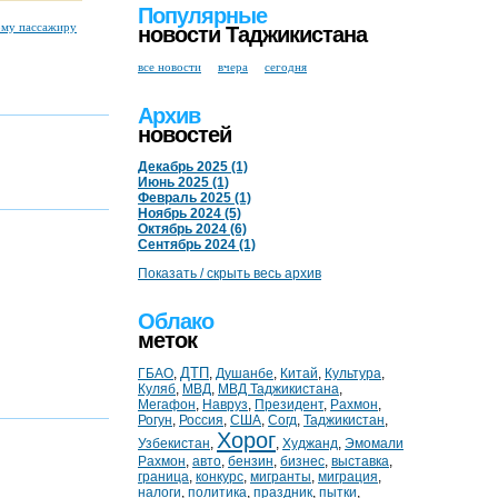
Популярные
ому пассажиру
новости Таджикистана
все новости
вчера
сегодня
Архив
новостей
Декабрь 2025 (1)
Июнь 2025 (1)
Февраль 2025 (1)
Ноябрь 2024 (5)
Октябрь 2024 (6)
Сентябрь 2024 (1)
Показать / скрыть весь архив
Облако
меток
ДТП
ГБАО
,
,
Душанбе
,
Китай
,
Культура
,
Куляб
,
МВД
,
МВД Таджикистана
,
Мегафон
,
Навруз
,
Президент
,
Рахмон
,
Рогун
,
Россия
,
США
,
Согд
,
Таджикистан
,
Хорог
Узбекистан
,
,
Худжанд
,
Эмомали
Рахмон
,
авто
,
бензин
,
бизнес
,
выставка
,
граница
,
конкурс
,
мигранты
,
миграция
,
налоги
,
политика
,
праздник
,
пытки
,