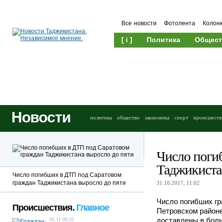
Все новости
Фотолента
Колон
[ i ]
Политика
Общест
Новости
политика
общество
экономика
спорт
происшеств
Число поги
Таджикиста
Число погибших в ДТП под Саратовом
граждан Таджикистана выросло до пяти
31.10.2017, 11:02
Число погибших гр
Происшествия.
Главное
Петровском районе
доставлены в боль
05.11 08:35