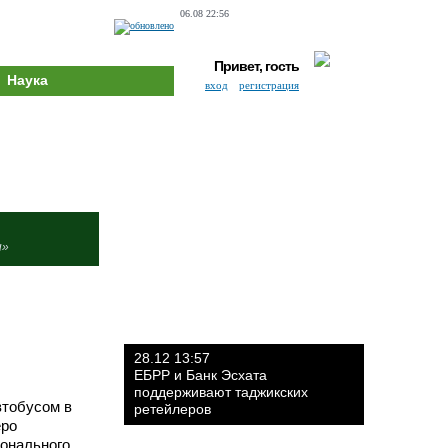
06.08 22:56
Привет, гость
Наука
вход
регистрация
и»
28.12 13:57
ЕБРР и Банк Эсхата
поддерживают таджикских
втобусом в
ретейлеров
еро
ионального