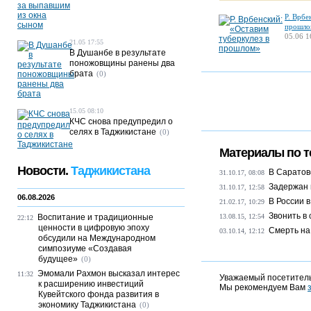
Р. Врбе
прошло
05.06 1
21.05 17:55
В Душанбе в результате
поножовщины ранены два
брата
(0)
15.05 08:10
КЧС снова предупредил о
селях в Таджикистане
(0)
Материалы по т
Новости.
Таджикистана
В Саратов
31.10.17, 08:08
Задержан 
31.10.17, 12:58
06.08.2026
В России 
21.02.17, 10:29
Звонить в 
Воспитание и традиционные
13.08.15, 12:54
22:12
ценности в цифровую эпоху
Смерть на
03.10.14, 12:12
обсудили на Международном
симпозиуме «Создавая
будущее»
(0)
Эмомали Рахмон высказал интерес
11:32
Уважаемый посетитель
к расширению инвестиций
Мы рекомендуем Вам
Кувейтского фонда развития в
экономику Таджикистана
(0)