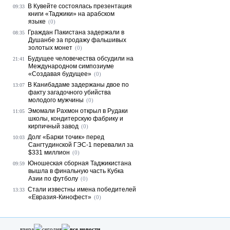
В Кувейте состоялась презентация
09:33
книги «Таджики» на арабском
языке
(0)
Граждан Пакистана задержали в
08:35
Душанбе за продажу фальшивых
золотых монет
(0)
Будущее человечества обсудили на
21:41
Международном симпозиуме
«Создавая будущее»
(0)
В Канибадаме задержаны двое по
13:07
факту загадочного убийства
молодого мужчины
(0)
Эмомали Рахмон открыл в Рудаки
11:05
школы, кондитерскую фабрику и
кирпичный завод
(0)
Долг «Барки точик» перед
10:03
Сангтудинской ГЭС-1 перевалил за
$331 миллион
(0)
Юношеская сборная Таджикистана
09:59
вышла в финальную часть Кубка
Азии по футболу
(0)
Стали известны имена победителей
13:33
«Евразия-Кинофест»
(0)
вчера
сегодня
все новости