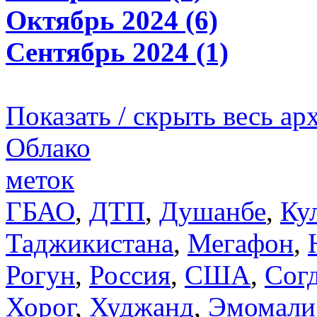
Октябрь 2024 (6)
Сентябрь 2024 (1)
Показать / скрыть весь ар
Облако
меток
ГБАО
,
ДТП
,
Душанбе
,
Ку
Таджикистана
,
Мегафон
,
Рогун
,
Россия
,
США
,
Сог
Хорог
,
Худжанд
,
Эмомали