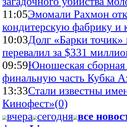
загадочного убийства мо
11:05
Эмомали Рахмон отк
кондитерскую фабрику и 
10:03
Долг «Барки точик»
перевалил за $331 миллио
09:59
Юношеская сборная
финальную часть Кубка А
13:33
Стали известны имен
Кинофест»
(0)
вчера
сегодня
все новос