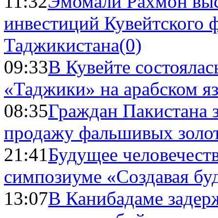
11:32
Эмомали Рахмон выс
инвестиций Кувейтского ф
Таджикистана
(0)
09:33
В Кувейте состоялас
«Таджики» на арабском я
08:35
Граждан Пакистана 
продажу фальшивых золо
21:41
Будущее человечест
симпозиуме «Создавая бу
13:07
В Канибадаме задер