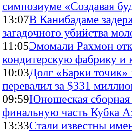
симпозиуме «Создавая бу
13:07
В Канибадаме задер
загадочного убийства мо
11:05
Эмомали Рахмон отк
кондитерскую фабрику и 
10:03
Долг «Барки точик»
перевалил за $331 миллио
09:59
Юношеская сборная
финальную часть Кубка А
13:33
Стали известны имен