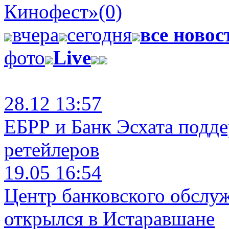
Кинофест»
(0)
вчера
сегодня
все новос
фото
Live
28.12 13:57
ЕБРР и Банк Эсхата подд
ретейлеров
19.05 16:54
Центр банковского обслу
открылся в Истаравшане