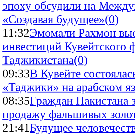
эпоху обсудили на Межд
«Создавая будущее»
(0)
11:32
Эмомали Рахмон выс
инвестиций Кувейтского ф
Таджикистана
(0)
09:33
В Кувейте состоялас
«Таджики» на арабском я
08:35
Граждан Пакистана 
продажу фальшивых золо
21:41
Будущее человечест