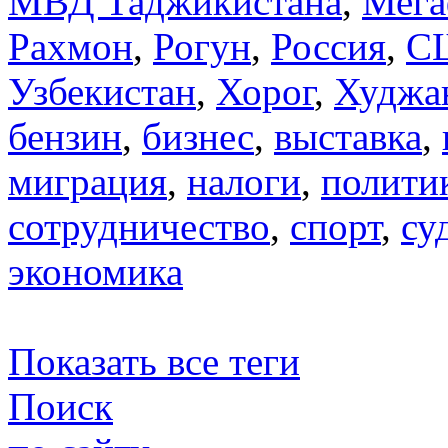
МВД Таджикистана
,
Мега
Рахмон
,
Рогун
,
Россия
,
С
Узбекистан
,
Хорог
,
Худжа
бензин
,
бизнес
,
выставка
,
миграция
,
налоги
,
полити
сотрудничество
,
спорт
,
су
экономика
Показать все теги
Поиск