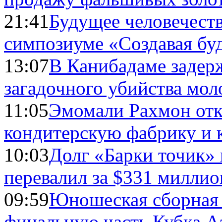
21:41
Будущее человечест
симпозиуме «Создавая бу
13:07
В Канибадаме задер
загадочного убийства мо
11:05
Эмомали Рахмон отк
кондитерскую фабрику и 
10:03
Долг «Барки точик»
перевалил за $331 миллио
09:59
Юношеская сборная
финальную часть Кубка А