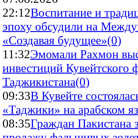
22:12
Воспитание и тради
эпоху обсудили на Межд
«Создавая будущее»
(0)
11:32
Эмомали Рахмон выс
инвестиций Кувейтского ф
Таджикистана
(0)
09:33
В Кувейте состоялас
«Таджики» на арабском я
08:35
Граждан Пакистана 
продажу фальшивых золо