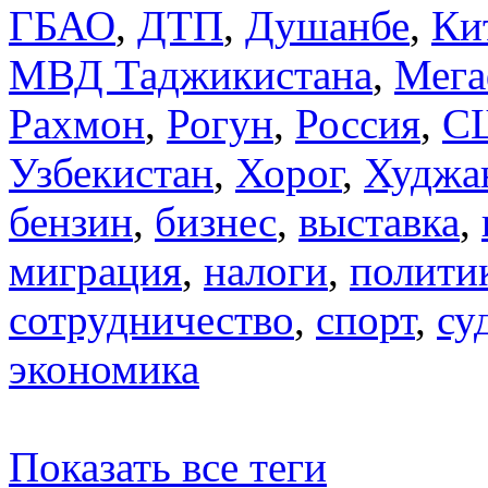
ГБАО
,
ДТП
,
Душанбе
,
Ки
МВД Таджикистана
,
Мега
Рахмон
,
Рогун
,
Россия
,
С
Узбекистан
,
Хорог
,
Худжа
бензин
,
бизнес
,
выставка
,
миграция
,
налоги
,
полити
сотрудничество
,
спорт
,
су
экономика
Показать все теги