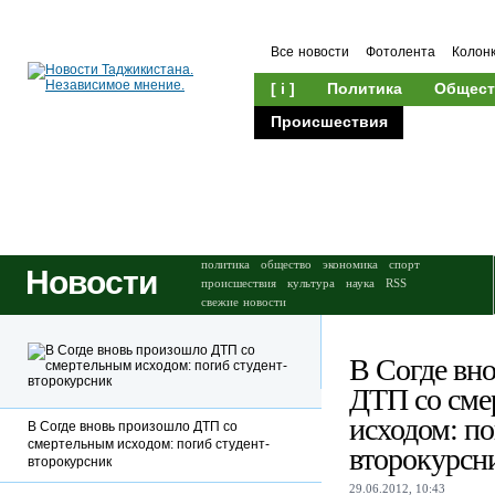
Все новости
Фотолента
Колон
[ i ]
Политика
Общест
Происшествия
Культура
политика
общество
экономика
спорт
Новости
происшествия
культура
наука
RSS
свежие новости
В Согде вн
ДТП со сме
исходом: по
В Согде вновь произошло ДТП со
смертельным исходом: погиб студент-
второкурсн
второкурсник
29.06.2012, 10:43