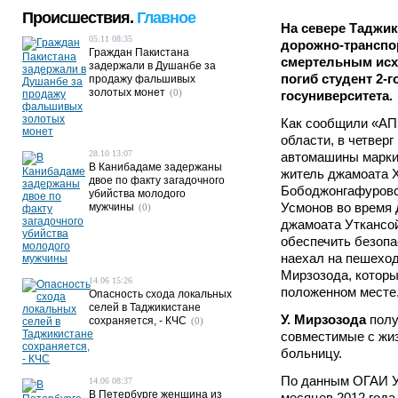
Происшествия.
Главное
На севере Таджи
05.11 08:35
дорожно-транспо
Граждан Пакистана
смертельным исхо
задержали в Душанбе за
погиб студент 2-
продажу фальшивых
золотых монет
(0)
госуниверситета.
Как сообщили «АП
области, в четверг
28.10 13:07
автомашины марки
В Канибадаме задержаны
житель джамоата 
двое по факту загадочного
Бободжонгафуровс
убийства молодого
Усмонов во время 
мужчины
(0)
джамоата Уткансой
обеспечить безопа
наехал на пешеход
Мирзозода, которы
14.06 15:26
положенном месте
Опасность схода локальных
селей в Таджикистане
У. Мирзозода
полу
сохраняется, - КЧС
(0)
совместимые с жиз
больницу.
По данным ОГАИ УВ
14.06 08:37
В Петербурге женщина из
месяцев 2012 года 