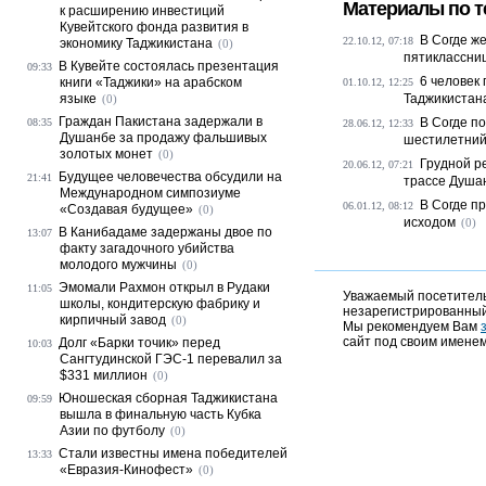
Материалы по т
к расширению инвестиций
Кувейтского фонда развития в
В Согде ж
22.10.12, 07:18
экономику Таджикистана
(0)
пятиклассни
В Кувейте состоялась презентация
09:33
6 человек 
книги «Таджики» на арабском
01.10.12, 12:25
языке
Таджикистан
(0)
Граждан Пакистана задержали в
В Согде п
08:35
28.06.12, 12:33
Душанбе за продажу фальшивых
шестилетний
золотых монет
(0)
Грудной р
20.06.12, 07:21
Будущее человечества обсудили на
21:41
трассе Душа
Международном симпозиуме
В Согде п
06.01.12, 08:12
«Создавая будущее»
(0)
исходом
(0)
В Канибадаме задержаны двое по
13:07
факту загадочного убийства
молодого мужчины
(0)
Эмомали Рахмон открыл в Рудаки
11:05
Уважаемый посетитель,
школы, кондитерскую фабрику и
незарегистрированный
кирпичный завод
(0)
Мы рекомендуем Вам
сайт под своим именем
Долг «Барки точик» перед
10:03
Сангтудинской ГЭС-1 перевалил за
$331 миллион
(0)
Юношеская сборная Таджикистана
09:59
вышла в финальную часть Кубка
Азии по футболу
(0)
Стали известны имена победителей
13:33
«Евразия-Кинофест»
(0)