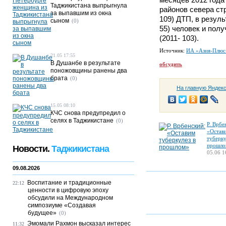
Таджикистана выпрыгнула
районов севера ст
за выпавшим из окна
109) ДТП, в резуль
сыном
(0)
55) человек и пол
(2011- 103).
Источник:
ИА «Азия-Плюс
21.05 17:55
В Душанбе в результате
обсудить
поножовщины ранены два
брата
(0)
На главную Яндек
15.05 08:10
КЧС снова предупредил о
селях в Таджикистане
(0)
Р. Врбе
«Остав
туберку
прошло
Новости.
Таджикистана
05.06 1
09.08.2026
Воспитание и традиционные
22:12
ценности в цифровую эпоху
обсудили на Международном
симпозиуме «Создавая
будущее»
(0)
Эмомали Рахмон высказал интерес
11:32