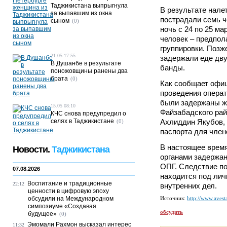
Таджикистана выпрыгнула
В результате налет
за выпавшим из окна
пострадали семь ч
сыном
(0)
ночь с 24 по 25 м
человек – предпол
группировки. Позж
21.05 17:55
задержали еде дв
В Душанбе в результате
банды.
поножовщины ранены два
брата
(0)
Как сообщает офи
проведения операт
были задержаны жи
15.05 08:10
Файзабадского ра
КЧС снова предупредил о
селях в Таджикистане
Ахлиддин Якубов,
(0)
паспорта для член
В настоящее врем
Новости.
Таджикистана
органами задержа
ОПГ. Следствие по
07.08.2026
находится под ли
Воспитание и традиционные
22:12
внутренних дел.
ценности в цифровую эпоху
обсудили на Международном
Источник:
http://www.avesta
симпозиуме «Создавая
обсудить
будущее»
(0)
Эмомали Рахмон высказал интерес
11:32