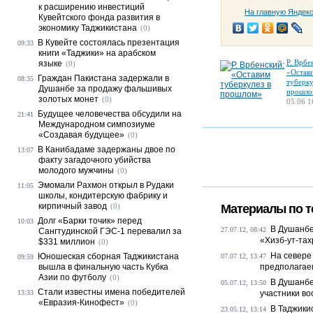
к расширению инвестиций
На главную Яндек
Кувейтского фонда развития в
экономику Таджикистана
(0)
В Кувейте состоялась презентация
09:33
книги «Таджики» на арабском
Р. Врбе
языке
(0)
«Остав
Граждан Пакистана задержали в
08:35
туберку
Душанбе за продажу фальшивых
прошло
золотых монет
(0)
05.06 1
Будущее человечества обсудили на
21:41
Международном симпозиуме
«Создавая будущее»
(0)
В Канибадаме задержаны двое по
13:07
факту загадочного убийства
молодого мужчины
(0)
Эмомали Рахмон открыл в Рудаки
11:05
школы, кондитерскую фабрику и
кирпичный завод
(0)
Материалы по т
Долг «Барки точик» перед
10:03
В Душанбе
27.07.12, 08:42
Сангтудинской ГЭС-1 перевалил за
«Хизб-ут-та
$331 миллион
(0)
На севере
Юношеская сборная Таджикистана
07.07.12, 13:47
09:59
вышла в финальную часть Кубка
предполагае
Азии по футболу
(0)
В Душанб
05.07.12, 13:50
Стали известны имена победителей
13:33
участники во
«Евразия-Кинофест»
(0)
В Таджики
23.05.12, 13:14