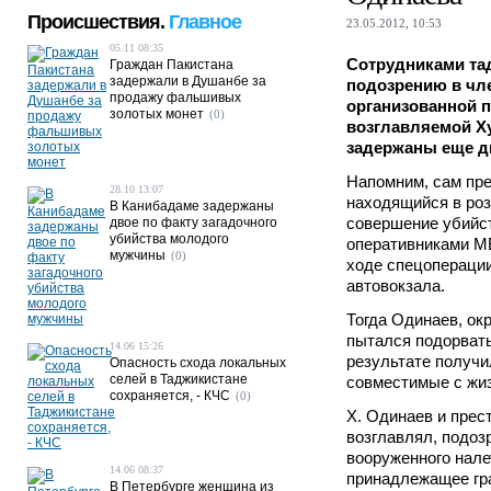
Происшествия.
Главное
23.05.2012, 10:53
05.11 08:35
Сотрудниками та
Граждан Пакистана
задержали в Душанбе за
подозрению в чле
продажу фальшивых
организованной п
золотых монет
(0)
возглавляемой Х
задержаны еще д
Напомним, сам пр
28.10 13:07
находящийся в ро
В Канибадаме задержаны
совершение убийс
двое по факту загадочного
убийства молодого
оперативниками МВ
мужчины
(0)
ходе спецоперации
автовокзала.
Тогда Одинаев, о
пытался подорвать
14.06 15:26
результате получи
Опасность схода локальных
селей в Таджикистане
совместимые с жи
сохраняется, - КЧС
(0)
Х. Одинаев и прес
возглавлял, подоз
вооруженного нале
14.06 08:37
принадлежащее гр
В Петербурге женщина из