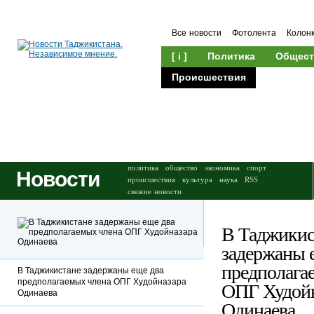
Все новости
Фотолента
Колон
[ i ]
Политика
Общест
Происшествия
Культура
политика
общество
экономика
спорт
Новости
происшествия
культура
наука
RSS
свежие новости
В Таджикис
задержаны 
предполага
В Таджикистане задержаны еще два
предполагаемых члена ОПГ Худойназара
ОПГ Худойн
Одинаева
Одинаева