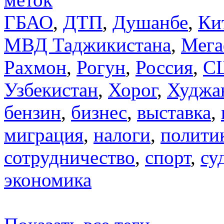
ГБАО
,
ДТП
,
Душанбе
,
Ки
МВД Таджикистана
,
Мега
Рахмон
,
Рогун
,
Россия
,
С
Узбекистан
,
Хорог
,
Худжа
бензин
,
бизнес
,
выставка
,
миграция
,
налоги
,
полити
сотрудничество
,
спорт
,
су
экономика