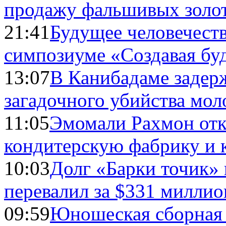
продажу фальшивых золо
21:41
Будущее человечест
симпозиуме «Создавая бу
13:07
В Канибадаме задер
загадочного убийства мо
11:05
Эмомали Рахмон отк
кондитерскую фабрику и 
10:03
Долг «Барки точик»
перевалил за $331 миллио
09:59
Юношеская сборная