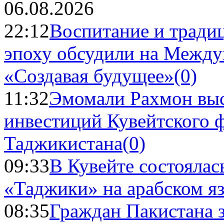
06.08.2026
22:12
Воспитание и тради
эпоху обсудили на Межд
«Создавая будущее»
(0)
11:32
Эмомали Рахмон выс
инвестиций Кувейтского ф
Таджикистана
(0)
09:33
В Кувейте состоялас
«Таджики» на арабском я
08:35
Граждан Пакистана 