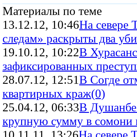
Материалы по теме
13.12.12, 10:46
На севере 
следам» раскрыты два уби
19.10.12, 10:22
В Хурасан
зафиксированных престу
28.07.12, 12:51
В Согде от
квартирных краж
(0)
25.04.12, 06:33
В Душанбе
крупную сумму в сомони 
10.11.11, 13:26
На севере 