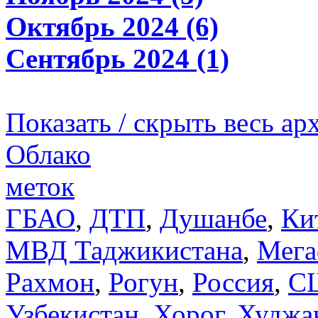
Октябрь 2024 (6)
Сентябрь 2024 (1)
Показать / скрыть весь ар
Облако
меток
ГБАО
,
ДТП
,
Душанбе
,
Ки
МВД Таджикистана
,
Мега
Рахмон
,
Рогун
,
Россия
,
С
Узбекистан
,
Хорог
,
Худжа