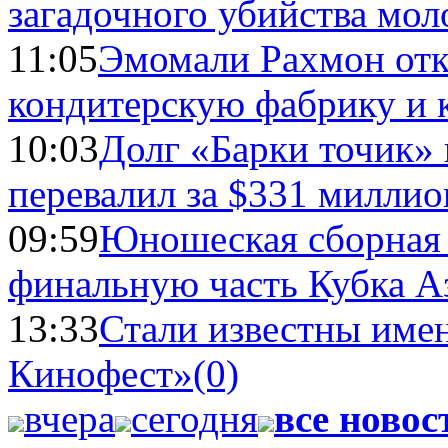
загадочного убийства мо
11:05
Эмомали Рахмон отк
кондитерскую фабрику и 
10:03
Долг «Барки точик»
перевалил за $331 миллио
09:59
Юношеская сборная
финальную часть Кубка А
13:33
Стали известны имен
Кинофест»
(0)
вчера
сегодня
все новос