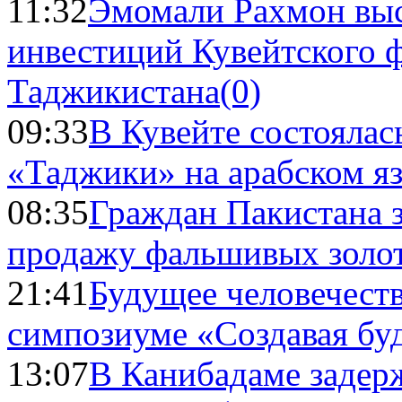
11:32
Эмомали Рахмон выс
инвестиций Кувейтского ф
Таджикистана
(0)
09:33
В Кувейте состоялас
«Таджики» на арабском я
08:35
Граждан Пакистана 
продажу фальшивых золо
21:41
Будущее человечест
симпозиуме «Создавая бу
13:07
В Канибадаме задер