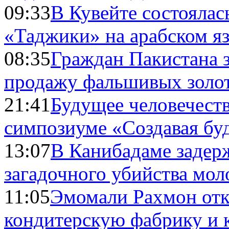
09:33
В Кувейте состоялас
«Таджики» на арабском я
08:35
Граждан Пакистана 
продажу фальшивых золо
21:41
Будущее человечест
симпозиуме «Создавая бу
13:07
В Канибадаме задер
загадочного убийства мо
11:05
Эмомали Рахмон отк
кондитерскую фабрику и 