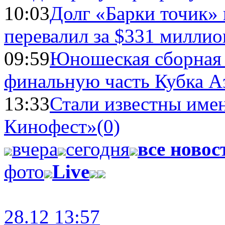
10:03
Долг «Барки точик»
перевалил за $331 миллио
09:59
Юношеская сборная
финальную часть Кубка А
13:33
Стали известны имен
Кинофест»
(0)
вчера
сегодня
все новос
фото
Live
28.12 13:57