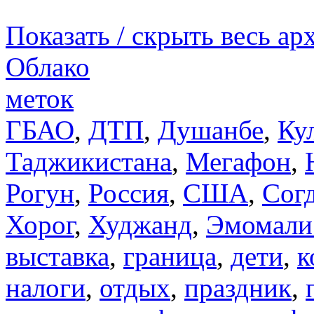
Показать / скрыть весь ар
Облако
меток
ГБАО
,
ДТП
,
Душанбе
,
Ку
Таджикистана
,
Мегафон
,
Рогун
,
Россия
,
США
,
Сог
Хорог
,
Худжанд
,
Эмомали
выставка
,
граница
,
дети
,
к
налоги
,
отдых
,
праздник
,