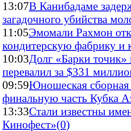
13:07
В Канибадаме задер
загадочного убийства мо
11:05
Эмомали Рахмон отк
кондитерскую фабрику и 
10:03
Долг «Барки точик»
перевалил за $331 миллио
09:59
Юношеская сборная
финальную часть Кубка А
13:33
Стали известны имен
Кинофест»
(0)