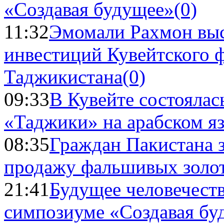
«Создавая будущее»
(0)
11:32
Эмомали Рахмон выс
инвестиций Кувейтского ф
Таджикистана
(0)
09:33
В Кувейте состоялас
«Таджики» на арабском я
08:35
Граждан Пакистана 
продажу фальшивых золо
21:41
Будущее человечест
симпозиуме «Создавая бу