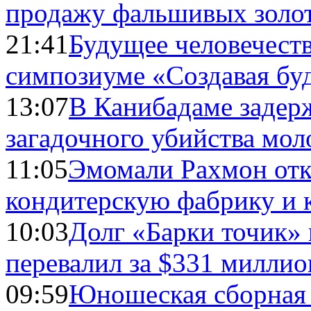
продажу фальшивых золо
21:41
Будущее человечест
симпозиуме «Создавая бу
13:07
В Канибадаме задер
загадочного убийства мо
11:05
Эмомали Рахмон отк
кондитерскую фабрику и 
10:03
Долг «Барки точик»
перевалил за $331 миллио
09:59
Юношеская сборная