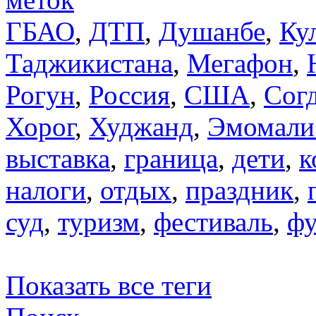
ГБАО
,
ДТП
,
Душанбе
,
Ку
Таджикистана
,
Мегафон
,
Рогун
,
Россия
,
США
,
Сог
Хорог
,
Худжанд
,
Эмомали
выставка
,
граница
,
дети
,
к
налоги
,
отдых
,
праздник
,
суд
,
туризм
,
фестиваль
,
фу
Показать все теги