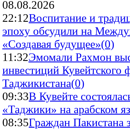
08.08.2026
22:12
Воспитание и тради
эпоху обсудили на Межд
«Создавая будущее»
(0)
11:32
Эмомали Рахмон выс
инвестиций Кувейтского ф
Таджикистана
(0)
09:33
В Кувейте состоялас
«Таджики» на арабском я
08:35
Граждан Пакистана 