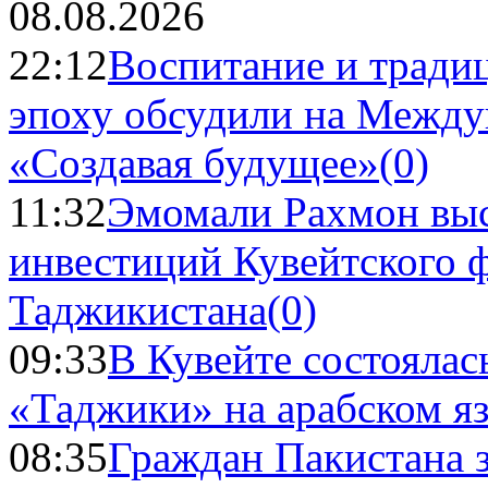
08.08.2026
22:12
Воспитание и тради
эпоху обсудили на Межд
«Создавая будущее»
(0)
11:32
Эмомали Рахмон выс
инвестиций Кувейтского ф
Таджикистана
(0)
09:33
В Кувейте состоялас
«Таджики» на арабском я
08:35
Граждан Пакистана 