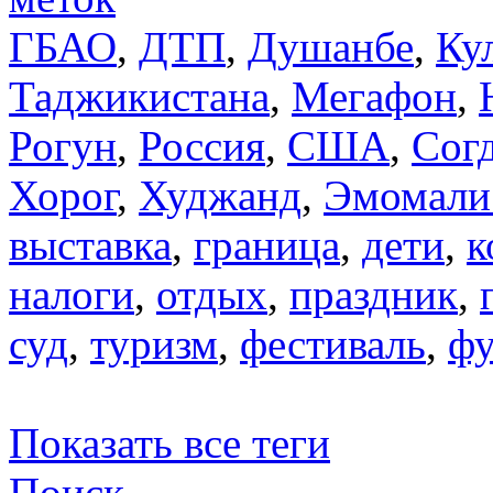
ГБАО
,
ДТП
,
Душанбе
,
Ку
Таджикистана
,
Мегафон
,
Рогун
,
Россия
,
США
,
Сог
Хорог
,
Худжанд
,
Эмомали
выставка
,
граница
,
дети
,
к
налоги
,
отдых
,
праздник
,
суд
,
туризм
,
фестиваль
,
фу
Показать все теги
Поиск