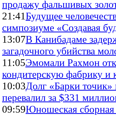
продажу фальшивых золо
21:41
Будущее человечест
симпозиуме «Создавая бу
13:07
В Канибадаме задер
загадочного убийства мо
11:05
Эмомали Рахмон отк
кондитерскую фабрику и 
10:03
Долг «Барки точик»
перевалил за $331 миллио
09:59
Юношеская сборная