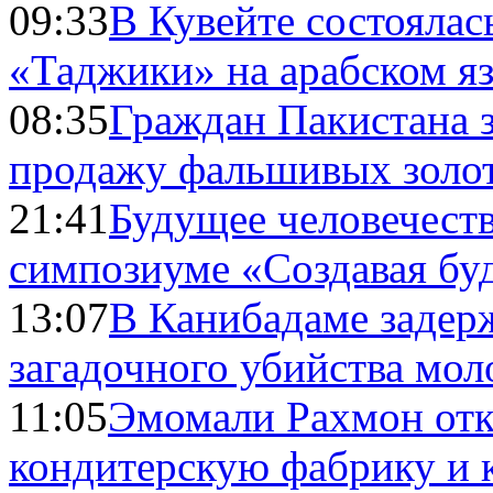
09:33
В Кувейте состоялас
«Таджики» на арабском я
08:35
Граждан Пакистана 
продажу фальшивых золо
21:41
Будущее человечест
симпозиуме «Создавая бу
13:07
В Канибадаме задер
загадочного убийства мо
11:05
Эмомали Рахмон отк
кондитерскую фабрику и 