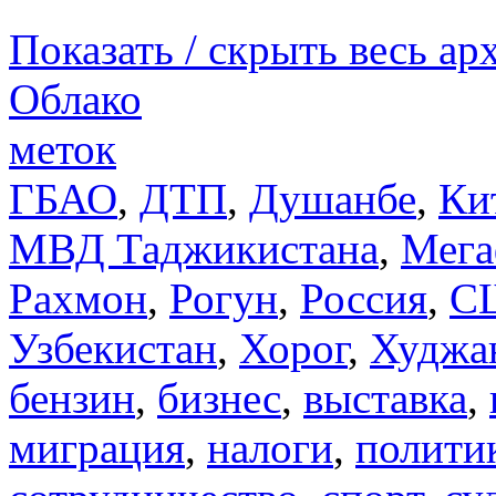
Показать / скрыть весь ар
Облако
меток
ГБАО
,
ДТП
,
Душанбе
,
Ки
МВД Таджикистана
,
Мега
Рахмон
,
Рогун
,
Россия
,
С
Узбекистан
,
Хорог
,
Худжа
бензин
,
бизнес
,
выставка
,
миграция
,
налоги
,
полити