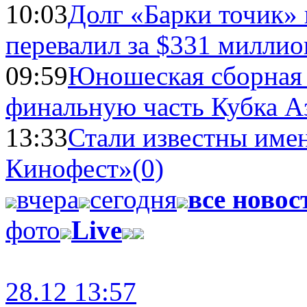
10:03
Долг «Барки точик»
перевалил за $331 миллио
09:59
Юношеская сборная
финальную часть Кубка А
13:33
Стали известны имен
Кинофест»
(0)
вчера
сегодня
все новос
фото
Live
28.12 13:57