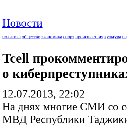
Новости
политика
общество
экономика
спорт
происшествия
культура
на
Tcell прокомментир
о киберпреступника
12.07.2013, 22:02
На днях многие СМИ со с
МВД Республики Таджики