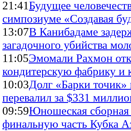
21:41
Будущее человечест
симпозиуме «Создавая бу
13:07
В Канибадаме задер
загадочного убийства мо
11:05
Эмомали Рахмон отк
кондитерскую фабрику и 
10:03
Долг «Барки точик»
перевалил за $331 миллио
09:59
Юношеская сборная
финальную часть Кубка А