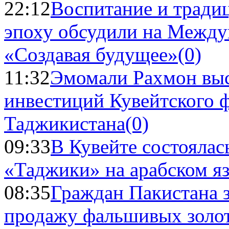
22:12
Воспитание и тради
эпоху обсудили на Межд
«Создавая будущее»
(0)
11:32
Эмомали Рахмон выс
инвестиций Кувейтского ф
Таджикистана
(0)
09:33
В Кувейте состоялас
«Таджики» на арабском я
08:35
Граждан Пакистана 
продажу фальшивых золо