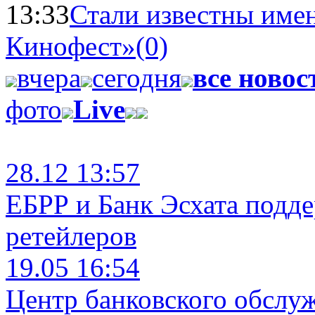
13:33
Стали известны имен
Кинофест»
(0)
вчера
сегодня
все новос
фото
Live
28.12 13:57
ЕБРР и Банк Эсхата подд
ретейлеров
19.05 16:54
Центр банковского обслу