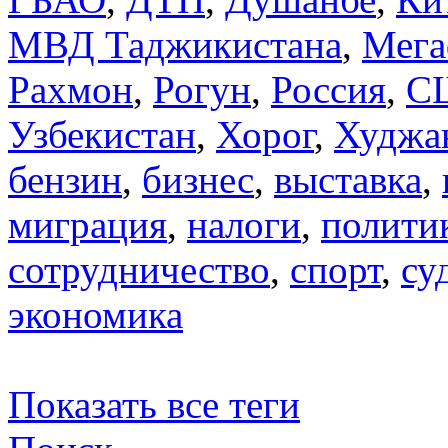
МВД Таджикистана
,
Мега
Рахмон
,
Рогун
,
Россия
,
С
Узбекистан
,
Хорог
,
Худжа
бензин
,
бизнес
,
выставка
,
миграция
,
налоги
,
полити
сотрудничество
,
спорт
,
су
экономика
Показать все теги