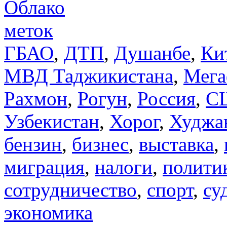
Облако
меток
ГБАО
,
ДТП
,
Душанбе
,
Ки
МВД Таджикистана
,
Мега
Рахмон
,
Рогун
,
Россия
,
С
Узбекистан
,
Хорог
,
Худжа
бензин
,
бизнес
,
выставка
,
миграция
,
налоги
,
полити
сотрудничество
,
спорт
,
су
экономика