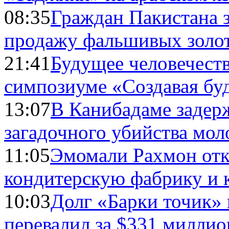
08:35
Граждан Пакистана 
продажу фальшивых золо
21:41
Будущее человечест
симпозиуме «Создавая бу
13:07
В Канибадаме задер
загадочного убийства мо
11:05
Эмомали Рахмон отк
кондитерскую фабрику и 
10:03
Долг «Барки точик»
перевалил за $331 миллио