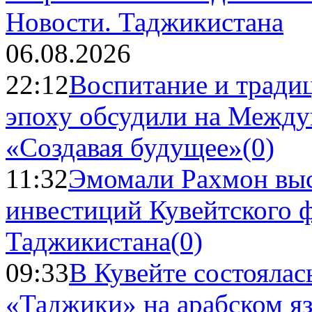
Новости.
Таджикистана
06.08.2026
22:12
Воспитание и тради
эпоху обсудили на Межд
«Создавая будущее»
(0)
11:32
Эмомали Рахмон выс
инвестиций Кувейтского ф
Таджикистана
(0)
09:33
В Кувейте состоялас
«Таджики» на арабском я