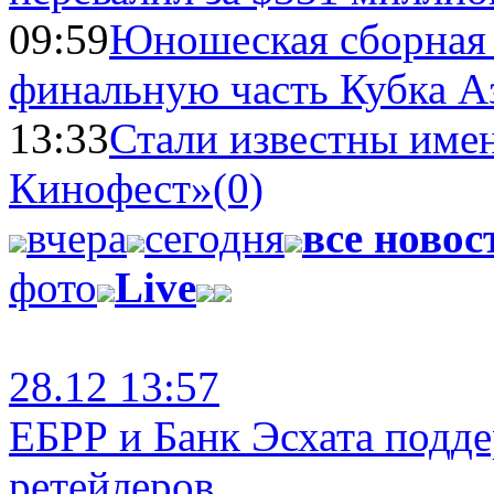
09:59
Юношеская сборная
финальную часть Кубка А
13:33
Стали известны имен
Кинофест»
(0)
вчера
сегодня
все новос
фото
Live
28.12 13:57
ЕБРР и Банк Эсхата подд
ретейлеров