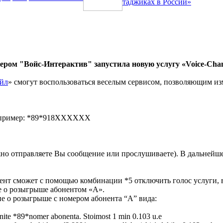
таджиках в России»
ром "Войс-Интерактив" запустила новую услугу «Voice-Chan
йл
» смогут воспользоваться веселым сервисом, позволяющим изм
 Например: *89*918ХХХХХХ
но отправляете Вы сообщение или прослушиваете). В дальнейшем
ент сможет с помощью комбинации *5 отключить голос услуги, 
е о розыгрыше абонентом «А».
е о розыгрыше с номером абонента “А” вида:
onite *89*nomer abonenta. Stoimost 1 min 0.103 u.e