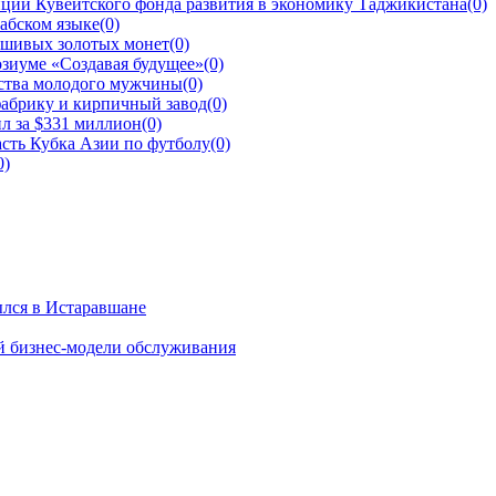
ций Кувейтского фонда развития в экономику Таджикистана
(0)
рабском языке
(0)
ьшивых золотых монет
(0)
зиуме «Создавая будущее»
(0)
йства молодого мужчины
(0)
фабрику и кирпичный завод
(0)
л за $331 миллион
(0)
сть Кубка Азии по футболу
(0)
0)
ылся в Истаравшане
й бизнес-модели обслуживания