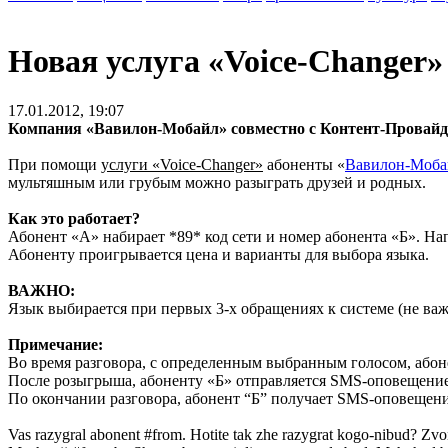
Новая услуга «Voice-Changer»
17.01.2012, 19:07
Компания «Вавилон-Мобайл» совместно с Контент-Провайде
При помощи
услуги «Voice-Changer»
абоненты «
Вавилон-Моба
мультяшным или грубым можно разыграть друзей и родных.
Как это работает?
Абонент «А» набирает *89* код сети и номер абонента «Б».
Абоненту проигрывается цена и варианты для выбора языка.
ВАЖНО:
Язык выбирается при первых 3-х обращениях к системе (не важ
Примечание:
Во время разговора, с определенным выбранным голосом, абон
После розыгрыша, абоненту «Б» отправляется SMS-оповещени
По окончании разговора, абонент “Б” получает SMS-оповещени
Vas razygral abonent #from. Hotite tak zhe razygrat kogo-nibud? Zv