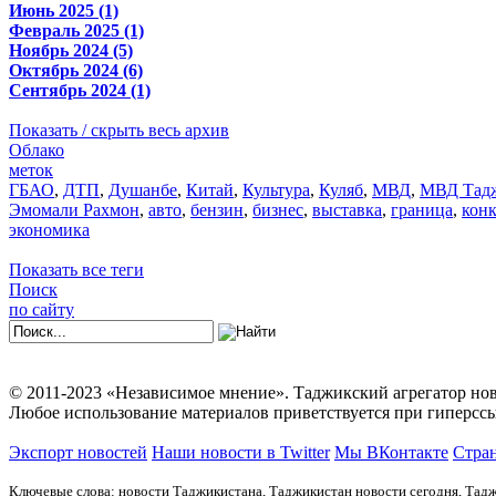
Июнь 2025 (1)
Февраль 2025 (1)
Ноябрь 2024 (5)
Октябрь 2024 (6)
Сентябрь 2024 (1)
Показать / скрыть весь архив
Облако
меток
ГБАО
,
ДТП
,
Душанбе
,
Китай
,
Культура
,
Куляб
,
МВД
,
МВД Тадж
Эмомали Рахмон
,
авто
,
бензин
,
бизнес
,
выставка
,
граница
,
кон
экономика
Показать все теги
Поиск
по сайту
© 2011-2023 «Независимое мнение». Таджикский агрегатор нов
Любое использование материалов приветствуется при гиперссы
Экспорт новостей
Наши новости в Twitter
Мы ВКонтакте
Стран
Ключевые слова: новости Таджикистана, Таджикистан новости сегодня, Тадж