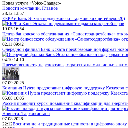
Новая услуга «Voice-Changer»
Новости компаний.
Главное
28.12 13:57
ЕБРР и Банк Эсхата поддерживают таджикских ретейлеров
(0)
19.05 16:54
Центр банковского обслуживания «Саноатсодиротбанка» откр
02.11 09:42
Очередной филиал Банк Эсхата преобразован под формат ново
04.10 14:10
Преемственность, перспективы, стратегия на миллионы: каким 
07.09 20:25
Компания Hytera предоставит цифровую поддержку Казахстан
05.08 16:05
Россия проводит курсы повышения квалификации для энергет
Новости.
Таджикистана
07.08.2026
22:12
Воспитание и традиционные ценности в цифровую эпоху