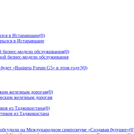
ылся в Истаравшане
(0)
й бизнес-модели обслуживания
(0)
будет «Business Forum G5» в этом году?
(0)
ским железным дорогам
(0)
иков из Таджикистана
(0)
 обсудили на Международном симпозиуме «Создавая будущее»
(0