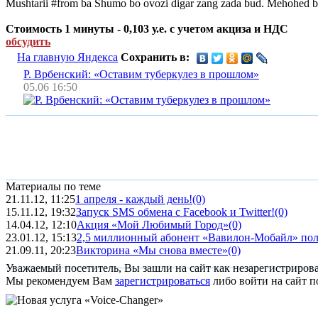
Mushtarii #from ba Shumo bo ovozi digar zang zada bud. Mehohed bo
Стоимость 1 минуты - 0,103 у.е. c учетом акциза и НДС
обсудить
На главную Яндекса
Сохранить в:
Р. Врбенский: «Оставим туберкулез в прошлом»
05.06 16:50
Материалы по теме
21.11.12, 11:25
1 апреля - каждый день!
(0)
15.11.12, 19:32
Запуск SMS обмена с Facebook и Twitter!
(0)
14.04.12, 12:10
Акция «Мой Любимый Город»
(0)
23.01.12, 15:13
2,5 миллионный абонент «Вавилон-Мобайл» по
21.09.11, 20:23
Викторина «Мы снова вместе»
(0)
Уважаемый посетитель, Вы зашли на сайт как незарегистриров
Мы рекомендуем Вам
зарегистрироваться
либо войти на сайт п