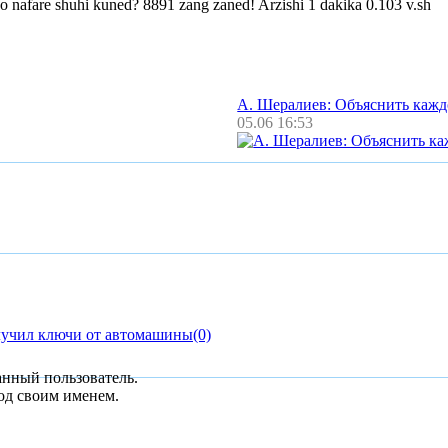
 nafare shuhi kuned? 8891 zang zaned! Arzishi 1 dakika 0.103 v.sh
А. Шералиев: Объяснить каж
05.06 16:53
лучил ключи от автомашины
(0)
анный пользователь.
од своим именем.