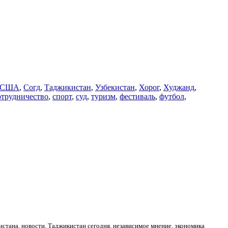
США
,
Согд
,
Таджикистан
,
Узбекистан
,
Хорог
,
Худжанд
,
отрудничество
,
спорт
,
суд
,
туризм
,
фестиваль
,
футбол
,
стана, новости, Таджикистан сегодня, независимое мнение, экономика