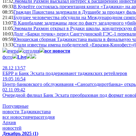
11:32
Эмомали Рахмон высказал интерес к расширению инвести
09:33
В Кувейте состоялась презентация книги «Таджики» на а
08:35
Граждан Пакистана задержали в Душанбе за продажу фал
21:41
Будущее человечества обсудили на Международном симпо
13:07
В Канибадаме задержаны двое по факту загадочного уби
11:05
Эмомали Рахмон открыл в Рудаки школы, кондитерскую 
10:03
Долг «Барки точик» перед Сангтудинской ГЭС-1 перевали
09:59
Юношеская сборная Таджикистана вышла в финальную ча
13:33
Стали известны имена победителей «Евразия-Кинофест»
(
вчера
сегодня
все новости
фото
Live
28.12 13:57
ЕБРР и Банк Эсхата поддерживают таджикских ретейлеров
19.05 16:54
Центр банковского обслуживания «Саноатсодиротбанка» откр
02.11 09:42
Очередной филиал Банк Эсхата преобразован под формат ново
Популярные
новости Таджикистана
все новости
вчера
сегодня
Архив
новостей
Декабрь 2025 (1)