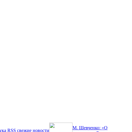
М. Шевченко: «О
ука
RSS
свежие новости