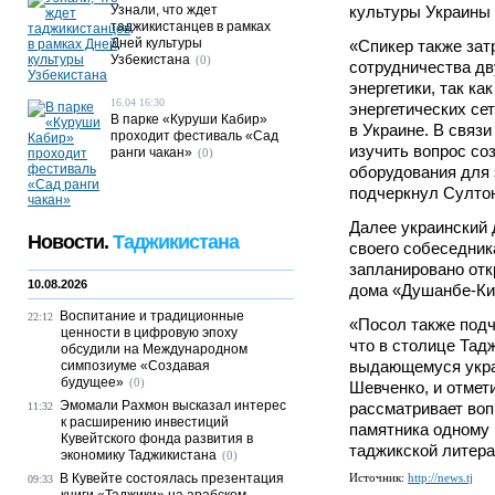
Узнали, что ждет
культуры Украины 
таджикистанцев в рамках
Дней культуры
«Спикер также за
Узбекистана
(0)
сотрудничества дв
энергетики, так ка
16.04 16:30
энергетических се
В парке «Куруши Кабир»
в Украине. В связ
проходит фестиваль «Сад
изучить вопрос со
ранги чакан»
(0)
оборудования для э
подчеркнул Султо
Далее украинский
Новости.
Таджикистана
своего собеседника
запланировано отк
10.08.2026
дома «Душанбе-Ки
Воспитание и традиционные
22:12
«Посол также подче
ценности в цифровую эпоху
что в столице Тад
обсудили на Международном
выдающемуся укра
симпозиуме «Создавая
будущее»
(0)
Шевченко, и отмет
Эмомали Рахмон высказал интерес
рассматривает воп
11:32
к расширению инвестиций
памятника одному
Кувейтского фонда развития в
таджикской литера
экономику Таджикистана
(0)
В Кувейте состоялась презентация
Источник:
http://news.tj
09:33