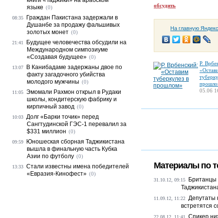
книги «Таджики» на арабском
обсудить
языке
(0)
Граждан Пакистана задержали в
08:35
Душанбе за продажу фальшивых
На главную Яндек
золотых монет
(0)
Будущее человечества обсудили на
21:41
Международном симпозиуме
«Создавая будущее»
(0)
Р. Врбе
В Канибадаме задержаны двое по
13:07
«Остав
факту загадочного убийства
туберку
молодого мужчины
(0)
прошло
05.06 1
Эмомали Рахмон открыл в Рудаки
11:05
школы, кондитерскую фабрику и
кирпичный завод
(0)
Долг «Барки точик» перед
10:03
Сангтудинской ГЭС-1 перевалил за
$331 миллион
(0)
Юношеская сборная Таджикистана
09:59
вышла в финальную часть Кубка
Азии по футболу
(0)
Материалы по т
Стали известны имена победителей
13:33
«Евразия-Кинофест»
(0)
Британцы 
31.10.12, 09:15
Таджикистан
Депутаты 
11.09.12, 11:22
встретятся 
Спикер ни
22.08.12, 11:41