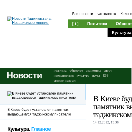
Все новости
Фотолента
Колон
[ i ]
Политика
Общест
Происшествия
Культура
политика
общество
экономика
спорт
Новости
происшествия
культура
наука
RSS
свежие новости
В Киеве буд
памятник 
В Киеве будет установлен памятник
таджикском
выдающемуся таджикскому писателю
14.12.2012, 13:36
Культура.
Главное