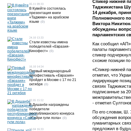
Спикер нижней п
05.11 09:33
Таджикистана Шу
В Кувейте состоялась
14 декабря, прин
презентация книги
«Таджики» на арабском
Полномочного по
языке
(0)
Виктора Никитюка
обсуждены вопр
парламентских св
24.10 13:33
Стали известны имена
Как сообщил «АП»
победителей «Евразия-
палаты парламент
Кинофест»
(0)
спикер подчеркнул
схожие позиции п
16.10 14:54
«Спикер нижней п
Первый международный
отметил, что Укра
кинофестиваль «Евразия»
пройдет в Москве с 17 по 21
лидирующие позиц
октября
(0)
связях Таджикиста
подписанные за 20
межправительствен
02.05 15:52
- отметил Султоно
В Душанбе награждены
победители
По его словам, Ш. 
республиканского конкурса
обсуждения вопрос
«Сайри гули лола»
(0)
гуманитарных связ
предложил в будущ
16.04 16:33