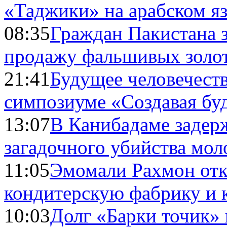
«Таджики» на арабском я
08:35
Граждан Пакистана 
продажу фальшивых золо
21:41
Будущее человечест
симпозиуме «Создавая бу
13:07
В Канибадаме задер
загадочного убийства мо
11:05
Эмомали Рахмон отк
кондитерскую фабрику и 
10:03
Долг «Барки точик»