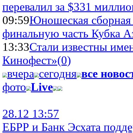
перевалил за $331 миллио
09:59
Юношеская сборная
финальную часть Кубка А
13:33
Стали известны имен
Кинофест»
(0)
вчера
сегодня
все новос
фото
Live
28.12 13:57
ЕБРР и Банк Эсхата подд