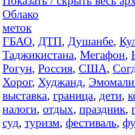
Показать / скрыть весь ар
Облако
меток
ГБАО
,
ДТП
,
Душанбе
,
Ку
Таджикистана
,
Мегафон
,
Рогун
,
Россия
,
США
,
Сог
Хорог
,
Худжанд
,
Эмомали
выставка
,
граница
,
дети
,
к
налоги
,
отдых
,
праздник
,
суд
,
туризм
,
фестиваль
,
фу