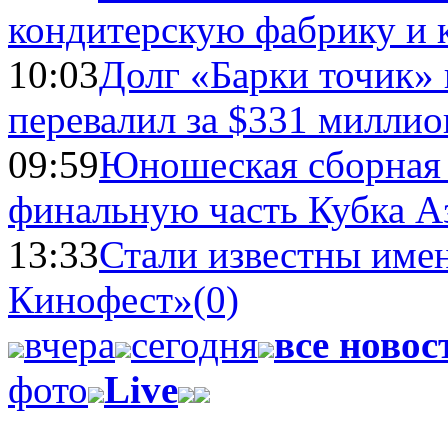
кондитерскую фабрику и 
10:03
Долг «Барки точик»
перевалил за $331 миллио
09:59
Юношеская сборная
финальную часть Кубка А
13:33
Стали известны имен
Кинофест»
(0)
вчера
сегодня
все новос
фото
Live