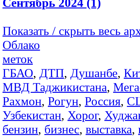
Сентябрь 2024 (1)
Показать / скрыть весь ар
Облако
меток
ГБАО
,
ДТП
,
Душанбе
,
Ки
МВД Таджикистана
,
Мега
Рахмон
,
Рогун
,
Россия
,
С
Узбекистан
,
Хорог
,
Худжа
бензин
,
бизнес
,
выставка
,