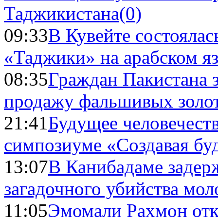
Таджикистана
(0)
09:33
В Кувейте состоялас
«Таджики» на арабском я
08:35
Граждан Пакистана 
продажу фальшивых золо
21:41
Будущее человечест
симпозиуме «Создавая бу
13:07
В Канибадаме задер
загадочного убийства мо
11:05
Эмомали Рахмон отк