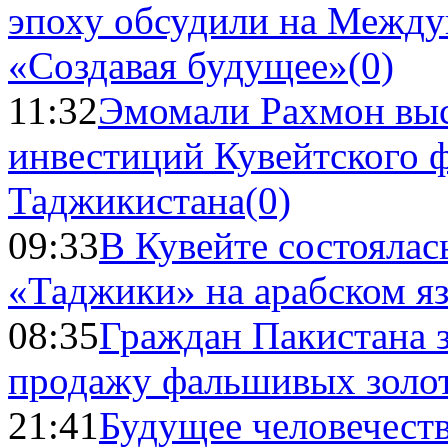
эпоху обсудили на Межд
«Создавая будущее»
(0)
11:32
Эмомали Рахмон выс
инвестиций Кувейтского ф
Таджикистана
(0)
09:33
В Кувейте состоялас
«Таджики» на арабском я
08:35
Граждан Пакистана 
продажу фальшивых золо
21:41
Будущее человечест