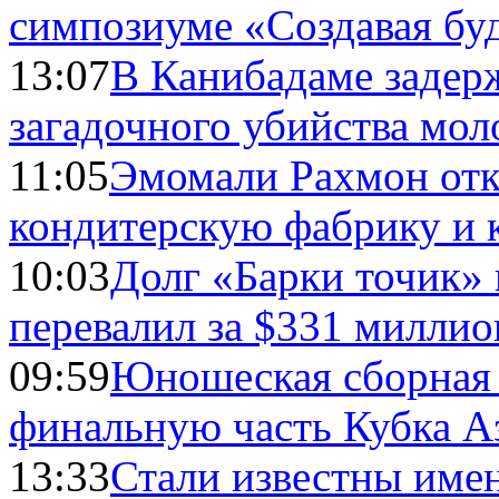
симпозиуме «Создавая бу
13:07
В Канибадаме задер
загадочного убийства мо
11:05
Эмомали Рахмон отк
кондитерскую фабрику и 
10:03
Долг «Барки точик»
перевалил за $331 миллио
09:59
Юношеская сборная
финальную часть Кубка А
13:33
Стали известны имен