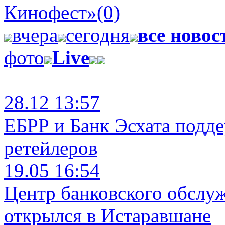
Кинофест»
(0)
вчера
сегодня
все новос
фото
Live
28.12 13:57
ЕБРР и Банк Эсхата подд
ретейлеров
19.05 16:54
Центр банковского обслу
открылся в Истаравшане