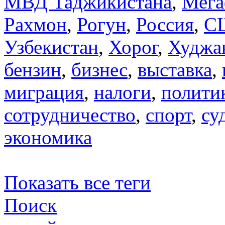
МВД Таджикистана
,
Мега
Рахмон
,
Рогун
,
Россия
,
С
Узбекистан
,
Хорог
,
Худжа
бензин
,
бизнес
,
выставка
,
миграция
,
налоги
,
полити
сотрудничество
,
спорт
,
су
экономика
Показать все теги
Поиск