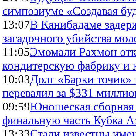
симпозиуме «Создавая бу
13:07
В Канибадаме задер
загадочного убийства мо
11:05
Эмомали Рахмон отк
кондитерскую фабрику и 
10:03
Долг «Барки точик»
перевалил за $331 миллио
09:59
Юношеская сборная
финальную часть Кубка А
13:33
Стали известны имен