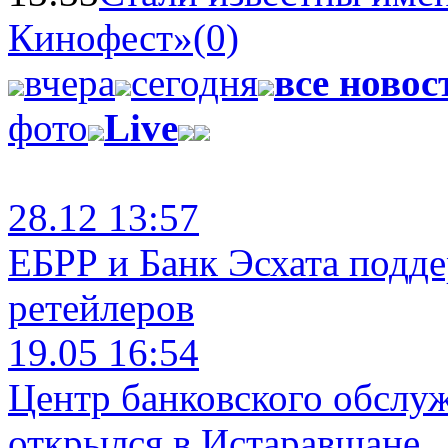
Кинофест»
(0)
вчера
сегодня
все новос
фото
Live
28.12 13:57
ЕБРР и Банк Эсхата подд
ретейлеров
19.05 16:54
Центр банковского обслу
открылся в Истаравшане