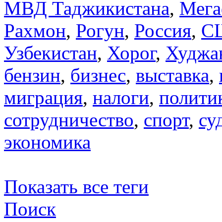
МВД Таджикистана
,
Мега
Рахмон
,
Рогун
,
Россия
,
С
Узбекистан
,
Хорог
,
Худжа
бензин
,
бизнес
,
выставка
,
миграция
,
налоги
,
полити
сотрудничество
,
спорт
,
су
экономика
Показать все теги
Поиск