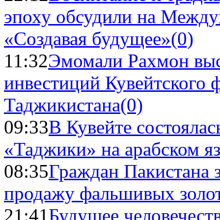
эпоху обсудили на Межд
«Создавая будущее»
(0)
11:32
Эмомали Рахмон выс
инвестиций Кувейтского ф
Таджикистана
(0)
09:33
В Кувейте состоялас
«Таджики» на арабском я
08:35
Граждан Пакистана 
продажу фальшивых золо
21:41
Будущее человечест