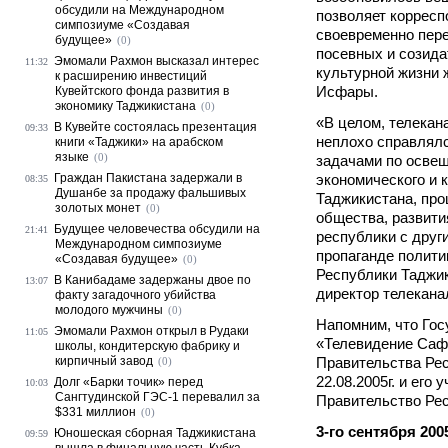
обсудили на Международном
позволяет корресп
симпозиуме «Создавая
своевременно пере
будущее»
(0)
посевных и созида
Эмомали Рахмон высказал интерес
11:32
культурной жизни 
к расширению инвестиций
Исфары.
Кувейтского фонда развития в
экономику Таджикистана
(0)
«В целом, телекан
В Кувейте состоялась презентация
09:33
неплохо справлялс
книги «Таджики» на арабском
языке
(0)
задачами по осве
Граждан Пакистана задержали в
экономического и 
08:35
Душанбе за продажу фальшивых
Таджикистана, про
золотых монет
(0)
общества, развити
Будущее человечества обсудили на
21:41
республики с друг
Международном симпозиуме
пропаганде полити
«Создавая будущее»
(0)
Республики Таджик
В Канибадаме задержаны двое по
13:07
директор телекана
факту загадочного убийства
молодого мужчины
(0)
Напомним, что Го
Эмомали Рахмон открыл в Рудаки
11:05
«Телевидение Саф
школы, кондитерскую фабрику и
кирпичный завод
Правительства Ре
(0)
22.08.2005г. и его
Долг «Барки точик» перед
10:03
Сангтудинской ГЭС-1 перевалил за
Правительство Рес
$331 миллион
(0)
3-го сентября 200
Юношеская сборная Таджикистана
09:59