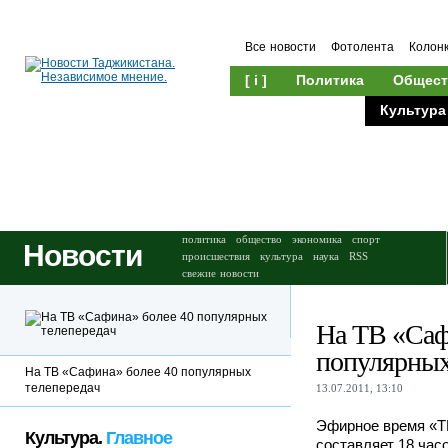
Все новости
Фотолента
Колон
[ i ]
Политика
Общест
Происшествия
Культура
политика
общество
экономика
спорт
Новости
происшествия
культура
наука
RSS
свежие новости
На ТВ «Саф
популярных
На ТВ «Сафина» более 40 популярных
телепередач
13.07.2011, 13:10
Эфирное время «Т
Культура.
Главное
составляет 18 часо