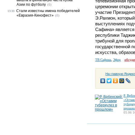
вышла в финальную часть Кубка
телевизионная про
Азии по футболу
(0)
церемонии открыт
Стали известны имена победителей
13:33
участие Президен
«Евразия-Кинофест»
(0)
Э.Рахмон, который
выступлениях подч
Сафина» является
республики Таджик
трибуной для про
государственной п
искусства, образов
ТВ Сафина
,
Эфир
обсуди
На главную Яндек
Р. Врбе
«Остав
туберку
прошло
05.06 1