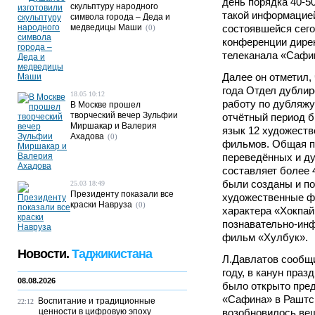
день порядка 40-5
скульптуру народного
такой информацие
символа города – Деда и
медведицы Маши
состоявшейся сего
(0)
конференции дирек
телеканала «Сафи
Далее он отметил, 
года Отдел дубли
18.05 10:12
работу по дубляж
В Москве прошел
творческий вечер Зульфии
отчётный период 
Миршакар и Валерия
язык 12 художеств
Ахадова
(0)
фильмов. Общая п
переведённых и д
составляет более 4
были созданы и п
25.03 18:49
Президенту показали все
художественные ф
краски Навруза
(0)
характера «Хокпай
познавательно-ин
фильм «Хулбук».
Новости.
Таджикистана
Л.Давлатов сообщи
году, в канун пра
08.08.2026
было открыто пре
«Сафина» в Раштск
Воспитание и традиционные
22:12
ценности в цифровую эпоху
возобновилось вещ