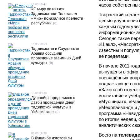
часов собственные
16.09 10:42
«С миру по нитке».
Таджикистан». Телеканал
Творческий коллек
«Мир» показал все прелести
целью улучшения к
республики
(0)
каждым годом уве
информационно- а
Сегодня такие пере
«Шакл», «Часорат»
14.03 10:59
Таджикистан и Саудовская
известны и популяр
Аравия обсудили
её пределами.
проведение взаимных Дней
культуры
(0)
В начале 2011 год
выпущены в эфир 
посвящённых вопр
подрастающего по
«Закона об ответс
15.09 09:30
воспитание и учёбу
Душанбе определился с
«Муошират», «Рав
датой проведения Дней
«Мехрпайванд» и д
таджикской культуры в
Узбекистане
(0)
программа «Навид
по итогам недели, 
аналитических сюж
05.09 18:28
Всего на
телевид
В Душанбе изготовили